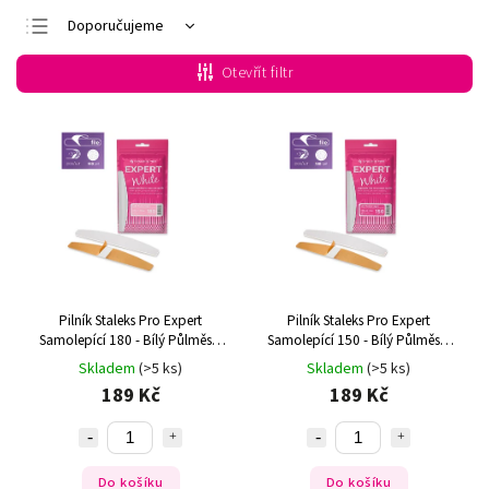
Doporučujeme
Nejlevnější
Otevřít filtr
Nejdražší
Nejprodávanější
Abecedně
Pilník Staleks Pro Expert
Pilník Staleks Pro Expert
Samolepící 180 - Bílý Půlměsíc
Samolepící 150 - Bílý Půlměsíc
(30ks)
(30ks)
Skladem
(>5 ks)
Skladem
(>5 ks)
189 Kč
189 Kč
Do košíku
Do košíku