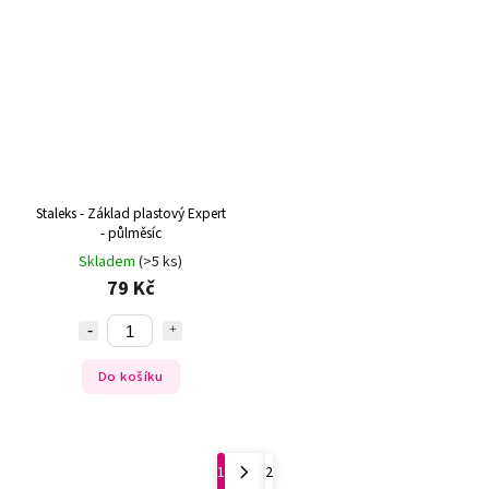
Staleks - Základ plastový Expert
- půlměsíc
Skladem
(>5 ks)
79 Kč
Do košíku
1
2