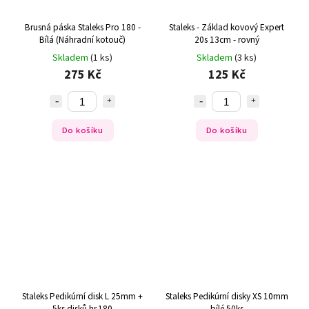
Brusná páska Staleks Pro 180 -
Staleks - Základ kovový Expert
Bílá (Náhradní kotouč)
20s 13cm - rovný
Skladem
(1 ks)
Skladem
(3 ks)
275 Kč
125 Kč
Do košíku
Do košíku
Staleks Pedikúrní disk L 25mm +
Staleks Pedikúrní disky XS 10mm
5ks disků hr.180
bílé 50ks