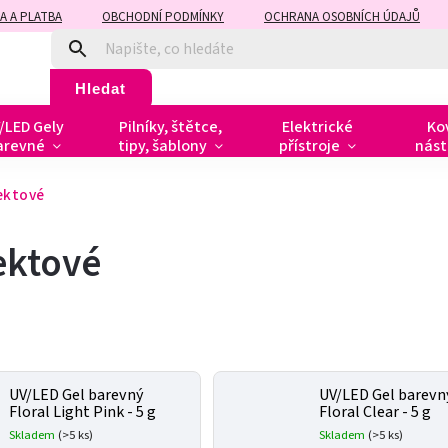
A A PLATBA
OBCHODNÍ PODMÍNKY
OCHRANA OSOBNÍCH ÚDAJŮ
Hledat
/LED Gely
Pilníky, štětce,
Elektrické
Ko
arevné
tipy, šablony
přístroje
nást
ektové
ektové
UV/LED Gel barevný
UV/LED Gel barevn
Floral Light Pink - 5 g
Floral Clear - 5 g
Skladem
(>5 ks)
Skladem
(>5 ks)