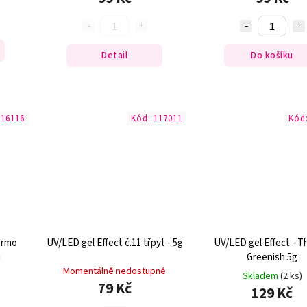
Detail
Do košíku
116116
Kód:
117011
Kód
ermo
UV/LED gel Effect č.11 třpyt - 5g
UV/LED gel Effect - 
u
Greenish 5g
Momentálně nedostupné
Skladem
(2 ks)
79 Kč
129 Kč