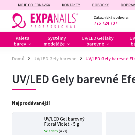
MOJE OBJEDNÁVKA
KONTAKTY
POBOČKY
DOPRAV
ZÁRUČNÍ A POZÁRUČNÍ OPRAVY
Zákaznická podpora:
775 724 707
Paleta
Systémy
UV/LED Gel laky
UV
barev
modeláže
barevné
b
Domů
UV/LED Gely barevné
UV/LED Gely barevné Ef
/
/
UV/LED Gely barevné Ef
Nejprodávanější
UV/LED Gel barevný
Floral Violet - 5 g
Skladem
(4 ks)