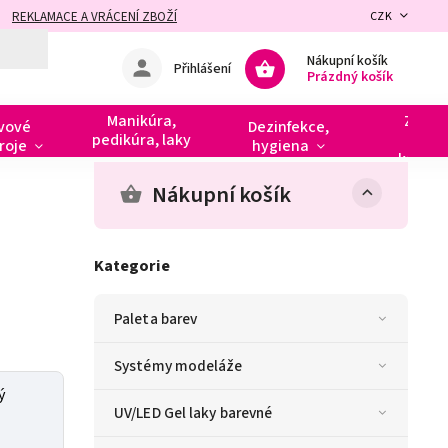
REKLAMACE A VRÁCENÍ ZBOŽÍ
CZK
Nákupní košík
Přihlášení
Prázdný košík
Manikúra,
Zdobe
vové
Dezinfekce,
pedikúra, laky
razít
roje
hygiena
kamín
Nákupní košík
Kategorie
Paleta barev
Systémy modeláže
ý
UV/LED Gel laky barevné