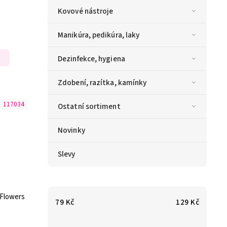
Kovové nástroje
Manikúra, pedikúra, laky
Dezinfekce, hygiena
Zdobení, razítka, kamínky
:
117034
Ostatní sortiment
Novinky
Slevy
 Flowers
79
Kč
129
Kč