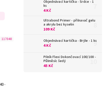
Objednávací kartička - Srdce - 1
ks
4 Kč
Ultrabond Primer - přilnavač gelu
a akrylu bez kyselin
109 Kč
:
117040
Objednávací kartička - Brýle - 1 ks
4 Kč
Pilník Flexi Dokončovací 100/100 -
Půlměsíc šedý
45 Kč
40 -