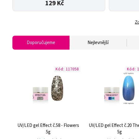
129 Kč
Zo
Doporučujeme
Nejlevnější
Kód:
117058
Kód:
UV/LED gel Effect č.58 - Flowers
UV/LED gel Effect č.20 Th
5g
5g