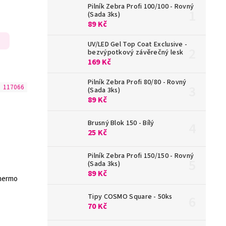
Pilník Zebra Profi 100/100 - Rovný
(Sada 3ks)
89 Kč
UV/LED Gel Top Coat Exclusive -
bezvýpotkový závěrečný lesk
169 Kč
Pilník Zebra Profi 80/80 - Rovný
:
117066
(Sada 3ks)
89 Kč
Brusný Blok 150 - Bílý
25 Kč
Pilník Zebra Profi 150/150 - Rovný
(Sada 3ks)
89 Kč
Thermo
Tipy COSMO Square - 50ks
70 Kč