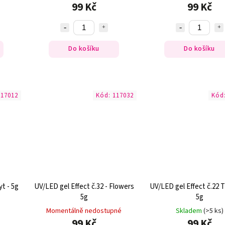
99 Kč
99 Kč
Do košíku
Do košíku
117012
Kód:
117032
Kód
yt - 5g
UV/LED gel Effect č.32 - Flowers
UV/LED gel Effect č.22 
5g
5g
Momentálně nedostupné
Skladem
(>5 ks)
99 Kč
99 Kč