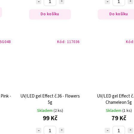
Do košíku
Do košíku
BG048
Kód:
117036
Kód
Pink -
UV/LED gel Effect č.36 - Flowers
UV/LED gel Effect č.
5g
Chameleon 5g
Skladem
(2 ks)
Skladem
(1 ks)
99 Kč
79 Kč