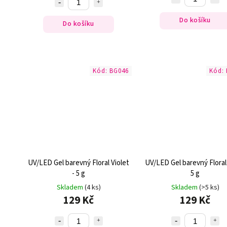
Do košíku
Do košíku
Kód:
BG046
Kód:
UV/LED Gel barevný Floral Violet
UV/LED Gel barevný Floral 
- 5 g
5 g
Skladem
(4 ks)
Skladem
(>5 ks)
129 Kč
129 Kč