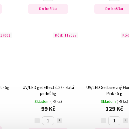
Do košíku
Do košíku
117001
Kód:
117027
Kó
t - 5g
UV/LED gel Effect č.27 - zlatá
UV/LED Gel barevný Flor
perleť 5g
Pink - 5 g
Skladem
(>5 ks)
Skladem
(>5 ks)
99 Kč
129 Kč