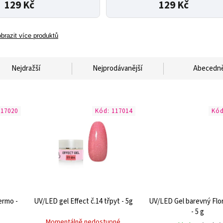
129 Kč
129 Kč
brazit více produktů
Nejdražší
Nejprodávanější
Abecedn
117020
Kód:
117014
Kó
ermo -
UV/LED gel Effect č.14 třpyt - 5g
UV/LED Gel barevný Flor
- 5 g
Momentálně nedostupné