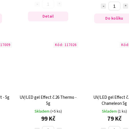
Detail
Do košíku
117009
Kód:
117026
Kód
t - 5g
UV/LED gel Effect č.26 Thermo -
UV/LED gel Effect č.
5g
Chameleon 5g
Skladem
(>5 ks)
Skladem
(1 ks)
99 Kč
79 Kč