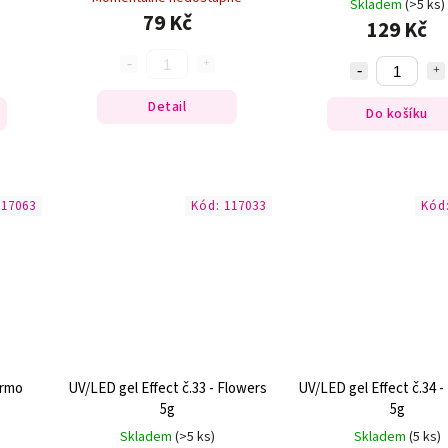
Skladem
(>5 ks)
79 Kč
129 Kč
Detail
Do košíku
117063
Kód:
117033
Kód
ermo
UV/LED gel Effect č.33 - Flowers
UV/LED gel Effect č.34 -
5g
5g
Skladem
(>5 ks)
Skladem
(5 ks)