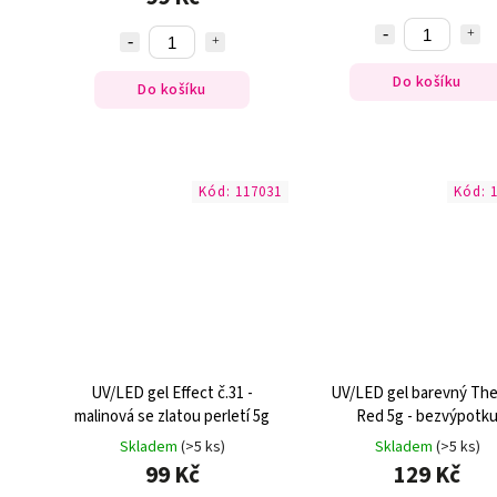
Do košíku
Do košíku
Kód:
117031
Kód:
UV/LED gel Effect č.31 -
UV/LED gel barevný Th
malinová se zlatou perletí 5g
Red 5g - bezvýpotk
Skladem
(>5 ks)
Skladem
(>5 ks)
99 Kč
129 Kč