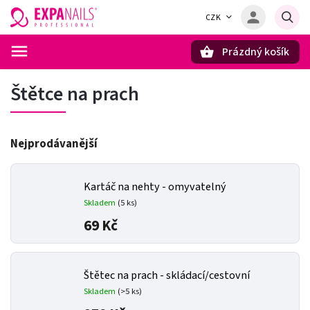
CZK
Prázdný košík
Hledat
Štětce na prach
Nejprodávanější
Kartáč na nehty - omyvatelný
Skladem
(5 ks)
69 Kč
Štětec na prach - skládací/cestovní
Skladem
(>5 ks)