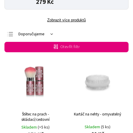
279 Kč
Zobrazit více produktů
Doporučujeme
Nejlevnější
Otevřít filtr
Nejdražší
Nejprodávanější
Abecedně
Štětec na prach -
Kartáč na nehty - omyvatelný
skládací/cestovní
Skladem
(5 ks)
Skladem
(>5 ks)