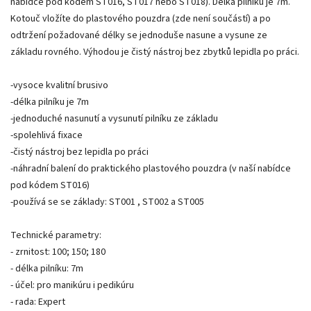
nabídce pod kódem ST016, ST017 nebo ST018). Délka pilníku je 7m.
Kotouč vložíte do plastového pouzdra (zde není součástí) a po
odtržení požadované délky se jednoduše nasune a vysune ze
základu rovného. Výhodou je čistý nástroj bez zbytků lepidla po práci.
-vysoce kvalitní brusivo
-délka pilníku je 7m
-jednoduché nasunutí a vysunutí pilníku ze základu
-spolehlivá fixace
-čistý nástroj bez lepidla po práci
-náhradní balení do praktického plastového pouzdra (v naší nabídce
pod kódem ST016)
-používá se se základy: ST001 , ST002 a ST005
Technické parametry:
- zrnitost: 100; 150; 180
- délka pilníku: 7m
- účel: pro manikúru i pedikúru
- rada: Expert