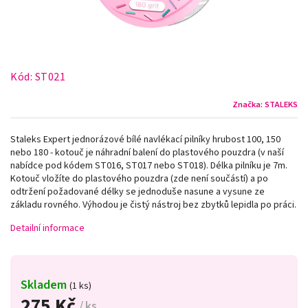
Kód:
ST021
Značka:
STALEKS
Staleks Expert jednorázové bílé navlékací pilníky hrubost 100, 150
nebo 180 - kotouč je náhradní balení do plastového pouzdra (v naší
nabídce pod kódem ST016, ST017 nebo ST018). Délka pilníku je 7m.
Kotouč vložíte do plastového pouzdra (zde není součástí) a po
odtržení požadované délky se jednoduše nasune a vysune ze
základu rovného. Výhodou je čistý nástroj bez zbytků lepidla po práci.
Detailní informace
Skladem
(1 ks)
275 Kč
/ ks