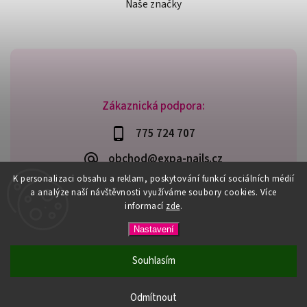
Naše značky
Zákaznická podpora:
775 724 707
obchod@expa-nails.cz
K personalizaci obsahu a reklam, poskytování funkcí sociálních médií
a analýze naší návštěvnosti využíváme soubory cookies. Více
informací
zde
.
Copyright 2026
Expanails.cz
. Všechna práva vyhrazena.
Nastavení
Upravit nastavení cookies
Vytvořil
Shoptet
| Design
Shoptak.cz
Souhlasím
PŘI NÁKUPU NAD 600,- MÁTE DOPRAVU ZDARMA / DÁREK K
NÁKUPU! VYBERTE SI HO PŘI OBJEDNÁVCE NAD 1500,- NEBO
Odmítnout