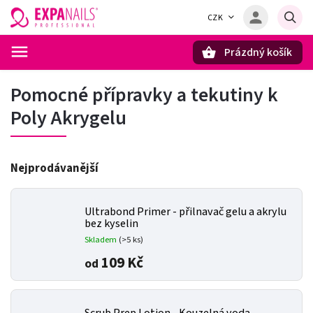
CZK
Prázdný košík
Hledat
Pomocné přípravky a tekutiny k
Poly Akrygelu
Nejprodávanější
Ultrabond Primer - přilnavač gelu a akrylu
bez kyselin
Skladem
(>5 ks)
109 Kč
od