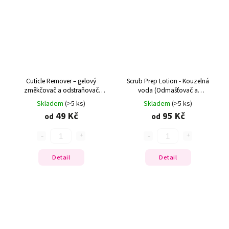
Cuticle Remover – gelový
Scrub Prep Lotion - Kouzelná
změkčovač a odstraňovač
voda (Odmašťovač a
kůžičky
dehydrátor)
Skladem
(>5 ks)
Skladem
(>5 ks)
49 Kč
95 Kč
od
od
Detail
Detail