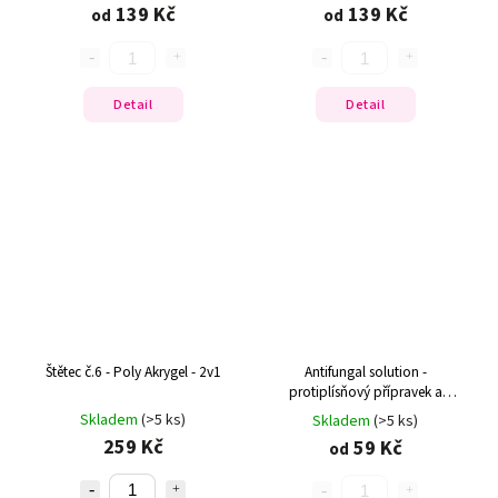
139 Kč
139 Kč
od
od
Detail
Detail
Štětec č.6 - Poly Akrygel - 2v1
Antifungal solution -
protiplísňový přípravek a
prevence
Skladem
(>5 ks)
Skladem
(>5 ks)
259 Kč
59 Kč
od