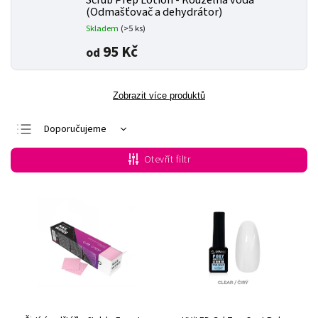
Scrub Prep Lotion - Kouzelná voda
(Odmašťovač a dehydrátor)
Skladem
(>5 ks)
95 Kč
od
Zobrazit více produktů
Doporučujeme
Nejlevnější
Otevřít filtr
Nejdražší
Nejprodávanější
Abecedně