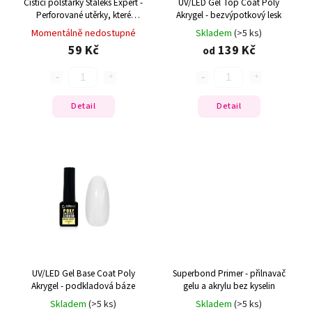
Čistící polštářky Staleks Expert -
UV/LED Gel Top Coat Poly
Perforované utěrky, které
Akrygel - bezvýpotkový lesk
nepouštějí vlákna (400 ks)
Momentálně nedostupné
Skladem
(>5 ks)
59 Kč
139 Kč
od
Detail
Detail
UV/LED Gel Base Coat Poly
Superbond Primer - přilnavač
Akrygel - podkladová báze
gelu a akrylu bez kyselin
Skladem
(>5 ks)
Skladem
(>5 ks)