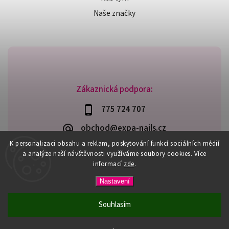
Naše značky
Zákaznická podpora:
775 724 707
obchod@expa-nails.cz
K personalizaci obsahu a reklam, poskytování funkcí sociálních médií
a analýze naší návštěvnosti využíváme soubory cookies. Více
informací
zde
.
Copyright 2026
Expanails.cz
. Všechna práva vyhrazena.
Nastavení
Upravit nastavení cookies
Vytvořil
Shoptet
| Design
Shoptak.cz
Souhlasím
PŘI NÁKUPU NAD 600,- MÁTE DOPRAVU ZDARMA / DÁREK K