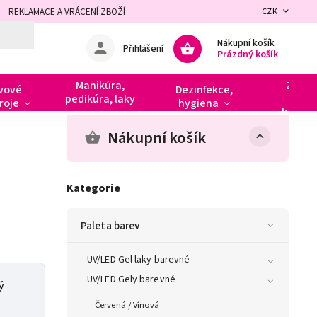
REKLAMACE A VRÁCENÍ ZBOŽÍ
CZK
Nákupní košík
Přihlášení
Prázdný košík
Manikúra,
Zdobe
vové
Dezinfekce,
pedikúra, laky
razít
roje
hygiena
kamín
Nákupní košík
Kategorie
Paleta barev
UV/LED Gel laky barevné
UV/LED Gely barevné
ý
Červená / Vínová