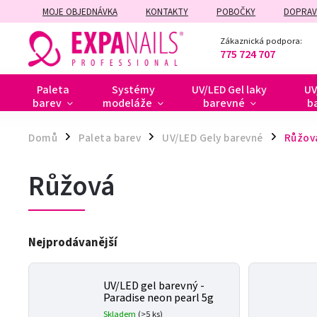
MOJE OBJEDNÁVKA
KONTAKTY
POBOČKY
DOPRAV
ZÁRUČNÍ A POZÁRUČNÍ OPRAVY
Zákaznická podpora:
775 724 707
Paleta
Systémy
UV/LED Gel laky
UV
barev
modeláže
barevné
b
Domů
Paleta barev
UV/LED Gely barevné
Růžov
/
/
/
Růžová
Nejprodávanější
UV/LED gel barevný -
Paradise neon pearl 5g
Skladem
(>5 ks)