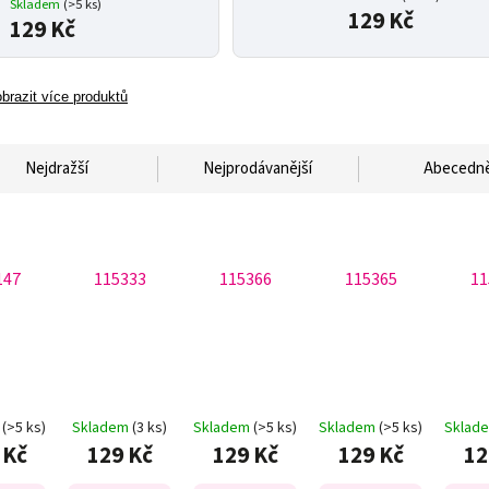
Skladem
(>5 ks)
129 Kč
129 Kč
brazit více produktů
Nejdražší
Nejprodávanější
Abecedn
147
115333
115366
115365
11
m
(>5 ks)
Skladem
(3 ks)
Skladem
(>5 ks)
Skladem
(>5 ks)
Sklad
 Kč
129 Kč
129 Kč
129 Kč
12