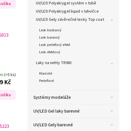
UV/LED Polyakrygel systém v tubě
košíku
UV/LED Polyakrygel liquid v lahvičce
UV/LED Gely závěrečné lesky Top coat
Lesk bezbarvý
G013
Lesk barevný
Lesk perleťový efekt
Lesk efektový
Laky na nehty TRIND
Klasické
em
(>5 ks)
9 Kč
Perleťové
košíku
Systémy modeláže
UV/LED Gel laky barevné
UV/LED Gely barevné
5223