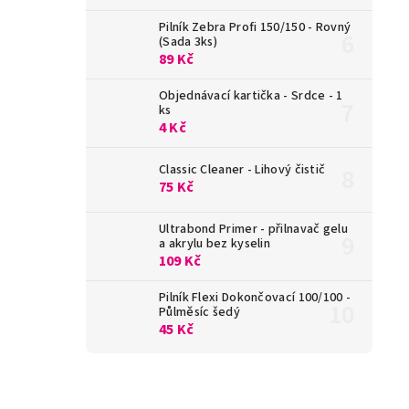
Pilník Zebra Profi 150/150 - Rovný
(Sada 3ks)
89 Kč
Objednávací kartička - Srdce - 1
ks
4 Kč
Classic Cleaner - Lihový čistič
75 Kč
Ultrabond Primer - přilnavač gelu
a akrylu bez kyselin
109 Kč
Pilník Flexi Dokončovací 100/100 -
Půlměsíc šedý
45 Kč