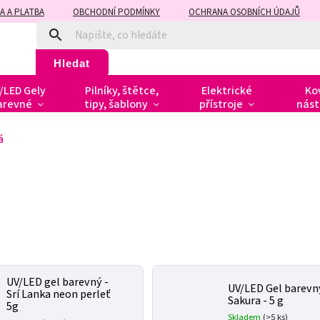
A A PLATBA
OBCHODNÍ PODMÍNKY
OCHRANA OSOBNÍCH ÚDAJŮ
Hledat
/LED Gely
Pilníky, štětce,
Elektrické
Ko
arevné
tipy, šablony
přístroje
nást
á
UV/LED gel barevný -
UV/LED Gel barevn
Srí Lanka neon perleť
Sakura - 5 g
5g
Skladem
(>5 ks)