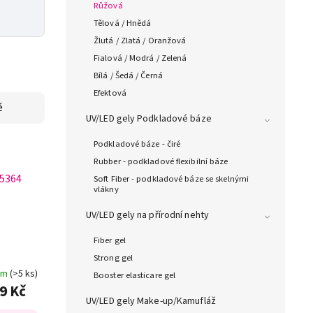
Růžová
Tělová / Hnědá
Žlutá / Zlatá / Oranžová
Fialová / Modrá / Zelená
Bílá / Šedá / Černá
Efektová
ě
UV/LED gely Podkladové báze
Podkladové báze - čiré
Rubber - podkladové flexibilní báze
5364
Soft Fiber - podkladové báze se skelnými
vlákny
UV/LED gely na přírodní nehty
Fiber gel
Strong gel
em
(>5 ks)
Booster elasticare gel
9 Kč
UV/LED gely Make-up/Kamufláž