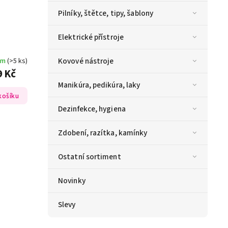
Pilníky, štětce, tipy, šablony
Elektrické přístroje
Kovové nástroje
em
(>5 ks)
9 Kč
Manikúra, pedikúra, laky
košíku
Dezinfekce, hygiena
Zdobení, razítka, kamínky
Ostatní sortiment
Novinky
Slevy