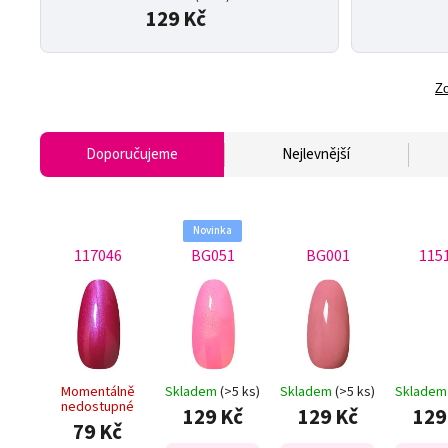
129 Kč
Zo
Doporučujeme
Nejlevnější
Novinka
117046
BG051
BG001
115
Momentálně
Skladem
(>5 ks)
Skladem
(>5 ks)
Sklade
nedostupné
129 Kč
129 Kč
129
79 Kč