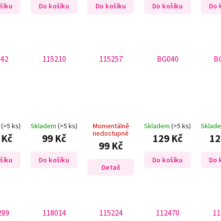
šíku
Do košíku
Do košíku
Do košíku
Do 
42
115210
115257
BG040
B
m
(>5 ks)
Skladem
(>5 ks)
Momentálně
Skladem
(>5 ks)
Sklad
nedostupné
 Kč
99 Kč
129 Kč
12
99 Kč
šíku
Do košíku
Do košíku
Do 
Detail
289
118014
115224
112470
11