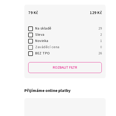
79
Kč
129
Kč
Na skladě
29
Sleva
2
Novinka
1
Zaváděcí cena
0
BEZ TPO
26
ROZBALIT FILTR
Přijímáme online platby