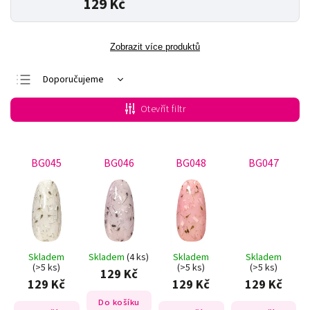
129 Kč
Zobrazit více produktů
Doporučujeme
Nejlevnější
Otevřít filtr
Nejdražší
Nejprodávanější
BG045
BG046
BG048
BG047
Abecedně
Skladem
Skladem
(4 ks)
Skladem
Skladem
(>5 ks)
(>5 ks)
(>5 ks)
129 Kč
129 Kč
129 Kč
129 Kč
Do košíku