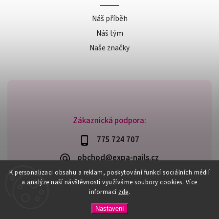
Náš příběh
Náš tým
Naše značky
Zákaznická podpora:
775 724 707
obchod@expa-nails.cz
K personalizaci obsahu a reklam, poskytování funkcí sociálních médií
a analýze naší návštěvnosti využíváme soubory cookies. Více
informací
zde
.
Copyright 2026
Expanails.cz
. Všechna práva vyhrazena.
Nastavení
Upravit nastavení cookies