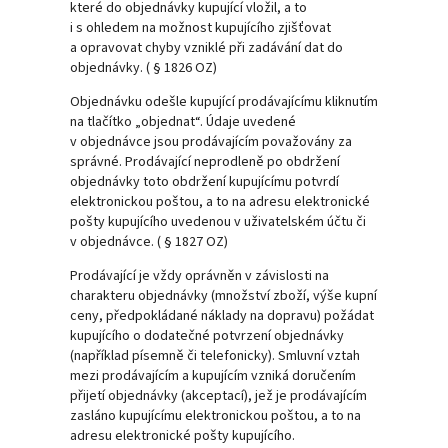
které do objednávky kupující vložil, a to
i s ohledem na možnost kupujícího zjišťovat
a opravovat chyby vzniklé při zadávání dat do
objednávky. ( § 1826 OZ)
Objednávku odešle kupující prodávajícímu kliknutím
na tlačítko „objednat“. Údaje uvedené
v objednávce jsou prodávajícím považovány za
správné. Prodávající neprodleně po obdržení
objednávky toto obdržení kupujícímu potvrdí
elektronickou poštou, a to na adresu elektronické
pošty kupujícího uvedenou v uživatelském účtu či
v objednávce. ( § 1827 OZ)
Prodávající je vždy oprávněn v závislosti na
charakteru objednávky (množství zboží, výše kupní
ceny, předpokládané náklady na dopravu) požádat
kupujícího o dodatečné potvrzení objednávky
(například písemně či telefonicky). Smluvní vztah
mezi prodávajícím a kupujícím vzniká doručením
přijetí objednávky (akceptací), jež je prodávajícím
zasláno kupujícímu elektronickou poštou, a to na
adresu elektronické pošty kupujícího.