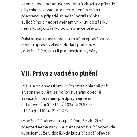
zkontrolovat neporušenost obalů zboží a v případě
jakýchkoliv závad toto neprodleně oznámit
přepravci. V případě shledání porušení obalu
svědčícího o neoprávněném vniknutí do zásilky
nemá kupující zásilku od přepravce převzít.
Další práva a povinnosti stran při přepravě zboží
mohou upravit zvláštní dodací podmínky
prodávajícího, jsou-li prodávajícím vydány.
VII. Práva z vadného plnění
Práva a povinnosti smluvních stran ohledně práv
z vadného plnění se řídí příslušnými obecně
závaznými právními předpisy zejména
ustanoveními § 1914 až 1925, § 2099 až
2117 a § 2161 až 2174 OZ.
Prodávající odpovídá kupujícímu, že zboží při
převzetí nemá vady. Zejména prodávající odpovídá
kupujícímu, že v době, kdy kupující zboží převzal: