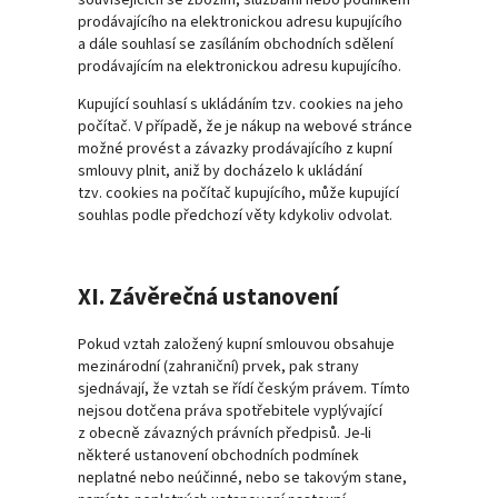
souvisejících se zbožím, službami nebo podnikem
prodávajícího na elektronickou adresu kupujícího
a dále souhlasí se zasíláním obchodních sdělení
prodávajícím na elektronickou adresu kupujícího.
Kupující souhlasí s ukládáním tzv. cookies na jeho
počítač. V případě, že je nákup na webové stránce
možné provést a závazky prodávajícího z kupní
smlouvy plnit, aniž by docházelo k ukládání
tzv. cookies na počítač kupujícího, může kupující
souhlas podle předchozí věty kdykoliv odvolat.
XI. Závěrečná ustanovení
Pokud vztah založený kupní smlouvou obsahuje
mezinárodní (zahraniční) prvek, pak strany
sjednávají, že vztah se řídí českým právem. Tímto
nejsou dotčena práva spotřebitele vyplývající
z obecně závazných právních předpisů. Je-li
některé ustanovení obchodních podmínek
neplatné nebo neúčinné, nebo se takovým stane,