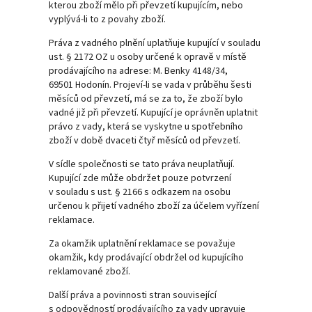
kterou zboží mělo při převzetí kupujícím, nebo
vyplývá-li to z povahy zboží.
Práva z vadného plnění uplatňuje kupující v souladu
ust. § 2172 OZ u osoby určené k opravě v místě
prodávajícího na adrese: M. Benky 4148/34,
69501 Hodonín. Projeví-li se vada v průběhu šesti
měsíců od převzetí, má se za to, že zboží bylo
vadné již při převzetí. Kupující je oprávněn uplatnit
právo z vady, která se vyskytne u spotřebního
zboží v době dvaceti čtyř měsíců od převzetí.
V sídle společnosti se tato práva neuplatňují.
Kupující zde může obdržet pouze potvrzení
v souladu s ust. § 2166 s odkazem na osobu
určenou k přijetí vadného zboží za účelem vyřízení
reklamace.
Za okamžik uplatnění reklamace se považuje
okamžik, kdy prodávající obdržel od kupujícího
reklamované zboží.
Další práva a povinnosti stran související
s odpovědností prodávajícího za vady upravuje