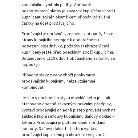
variabilního symbolu platby. V případě
bezhotovostní platby je závazek kupujícího uhradit
kupní cenu splněn okamžikem připsání příslušné
částky na účet prodávajícího.
Prodávající je oprávněn, zejména v případě, že ze
strany kupujícího nedojde k dodatečnému
potvrzení objednávky, požadovat uhrazení celé
kupní ceny ještě před odesláním zboží kupujícímu.
Ustanovení § 2119 odst. 1 občanského zákoníku se
nepoužije.
Případné slevy z ceny zboží poskytnuté
prodávajícím kupujícímu nelze vzájemně
kombinovat.
Je-li to v obchodním styku obvyklé nebo je-li tak
stanoveno obecně závaznými právními předpisy,
vystaví prodávající ohledně plateb prováděných na
základě kupní smlouvy kupujícímu daňový doklad –
fakturu. Prodávající je plátcem daně z přidané
hodnoty. Daňový doklad – fakturu vystaví
prodávající kupujícímu po uhrazení ceny zboží