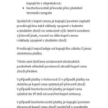
kupujícím v objednávce;
bezhotovostně převode přes platební
terminál comgate
Společně s kupní cenou je kupující povinen zaplatit
prodávajícímu také náklady spojené s balením
a dodáním zboží ve smluvené výši. Není-li uvedeno
výslovně jinak, rozumí se dále kupní cenou
i náklady spojené s dodáním zboží.
Prodávající nepožaduje od kupujícího zálohu či jinou
obdobnou platbu.
Tímto není dotčeno ustanovení obchodních
podmínek ohledně povinnosti uhradit kupní cenu
zboží předem.
V případě platby v hotovosti či v případě platby na
dobírku je kupní cena splatná při převzetí zboží.
V případě bezhotovostní platby je kupní cena
splatná do tří dnů od uzavření kupní smlouvy.
V případě bezhotovostní platby je kupující povinen
uhrazovat kupní cenu zboží společně s uvedením