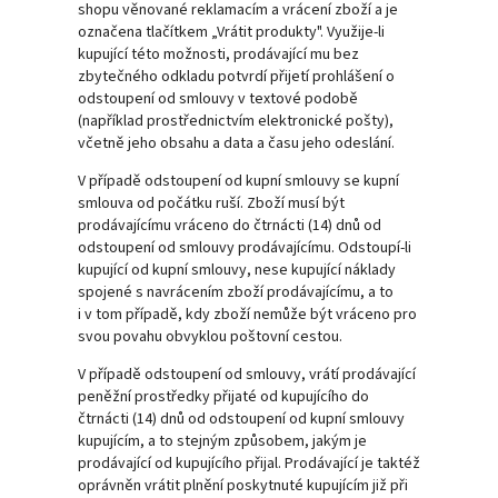
shopu věnované reklamacím a vrácení zboží a je
označena tlačítkem „Vrátit produkty". Využije-li
kupující této možnosti, prodávající mu bez
zbytečného odkladu potvrdí přijetí prohlášení o
odstoupení od smlouvy v textové podobě
(například prostřednictvím elektronické pošty),
včetně jeho obsahu a data a času jeho odeslání.
V případě odstoupení od kupní smlouvy se kupní
smlouva od počátku ruší. Zboží musí být
prodávajícímu vráceno do čtrnácti (14) dnů od
odstoupení od smlouvy prodávajícímu. Odstoupí-li
kupující od kupní smlouvy, nese kupující náklady
spojené s navrácením zboží prodávajícímu, a to
i v tom případě, kdy zboží nemůže být vráceno pro
svou povahu obvyklou poštovní cestou.
V případě odstoupení od smlouvy, vrátí prodávající
peněžní prostředky přijaté od kupujícího do
čtrnácti (14) dnů od odstoupení od kupní smlouvy
kupujícím, a to stejným způsobem, jakým je
prodávající od kupujícího přijal. Prodávající je taktéž
oprávněn vrátit plnění poskytnuté kupujícím již při