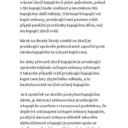
vrácení zboží kupujícím či jiným způsobem, pokud
s tím kupující bude souhlasit a nevzniknou tím
kupujícímu další náklady. Odstoupí-li kupující od
kupní smlouvy, prodávající není povinen vrátit
přijaté peněžní prostředky kupujícímu dříve, než
mu kupující zboží vrátí.
Nárok na úhradu škody vzniklé na zboží je
prodávající oprávněn jednostranně započíst proti
nároku kupujícího na vrácení kupní ceny.
Do doby převzetí zboží kupujícím je prodávající
oprávněn kdykoliv od kupní smlouvy odstoupit.
V takovém případě vrátí prodávající kupujícímu
kupní cenu bez zbytečného odkladu, a to
bezhotovostně na účet určený kupujícím.
Je-li společně se zbožím poskytnut kupujícímu
dárek, je darovací smlouva mezi prodávajícím
a kupujícím uzavřena s rozvazovací podmínkou, že
dojde-li k odstoupení od kupní smlouvy kupujícím,
pozbývá darovací smlouva ohledně takového
dárku účinnosti a kupující je povinen spolu se