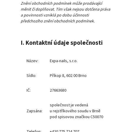
Znění obchodních podmínek může prodávající
měnit či doplňovat. Tím však nejsou dotčena práva
a povinnosti vzniklá po dobu účinnosti
předchozího znění obchodních podmínek.
I. Kontaktní údaje společnosti
Název:
Expa-nails, s.r.o.
Sídlo:
Příkop 8, 602 00 Brno
IČ:
27663680
společnost je vedená
Zapsána:
u rejstříkového soudu v Brně
pod spisovou značkou C50070
Telefon:
+420 775 724 707