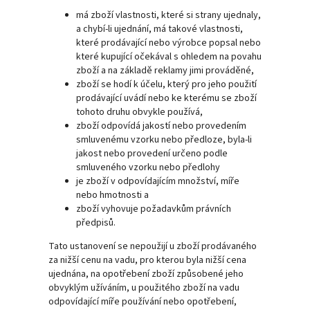
má zboží vlastnosti, které si strany ujednaly,
a chybí-li ujednání, má takové vlastnosti,
které prodávající nebo výrobce popsal nebo
které kupující očekával s ohledem na povahu
zboží a na základě reklamy jimi prováděné,
zboží se hodí k účelu, který pro jeho použití
prodávající uvádí nebo ke kterému se zboží
tohoto druhu obvykle používá,
zboží odpovídá jakostí nebo provedením
smluvenému vzorku nebo předloze, byla-li
jakost nebo provedení určeno podle
smluveného vzorku nebo předlohy
je zboží v odpovídajícím množství, míře
nebo hmotnosti a
zboží vyhovuje požadavkům právních
předpisů.
Tato ustanovení se nepoužijí u zboží prodávaného
za nižší cenu na vadu, pro kterou byla nižší cena
ujednána, na opotřebení zboží způsobené jeho
obvyklým užíváním, u použitého zboží na vadu
odpovídající míře používání nebo opotřebení,