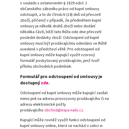
v souladu s ustanovením § 1829 odst. 1
občanského zákoníku právo od kupní smlouvy
odstoupit, a to do čtrnácti (14) dnů od převzetí
zboží, přičemž v případě, že předmětem kupní
smlouvy je několik druhů zboží nebo dodání
několika částí, běží tato lhůta ode dne převzetí
poslední dodávky zboží. Odstoupení od kupní
smlouvy musí být prodávajícímu odesláno ve lhůtě
uvedené v předchozí větě. Pro odstoupení od
kupní smlouvy může kupující využit vzorový
formulář poskytovaný prodávajícím, jenž tvoří
přílohu obchodních podmínek.
Formulář pro odstoupení od smlouvy je
dostupný
zde.
Odstoupení od kupní smlouvy může kupující zasílat
mimo jiné na adresu provozovny prodávajícího či na
adresu elektronické pošty
prodávajícího
obchod@expa-nails.cz.
Kupující může rovněž využít funkci odstoupení od
kupní smlouvy online, která se nachází v sekci e-