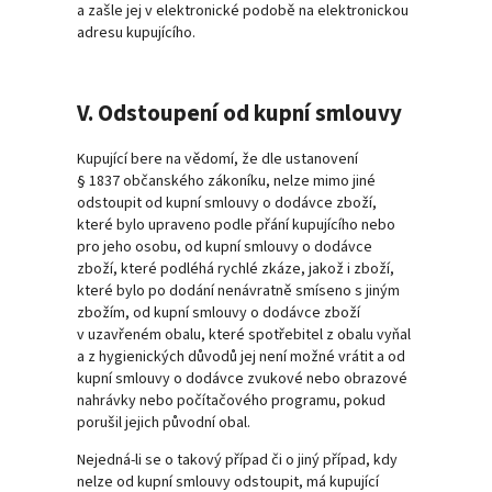
a zašle jej v elektronické podobě na elektronickou
adresu kupujícího.
V. Odstoupení od kupní smlouvy
Kupující bere na vědomí, že dle ustanovení
§ 1837 občanského zákoníku, nelze mimo jiné
odstoupit od kupní smlouvy o dodávce zboží,
které bylo upraveno podle přání kupujícího nebo
pro jeho osobu, od kupní smlouvy o dodávce
zboží, které podléhá rychlé zkáze, jakož i zboží,
které bylo po dodání nenávratně smíseno s jiným
zbožím, od kupní smlouvy o dodávce zboží
v uzavřeném obalu, které spotřebitel z obalu vyňal
a z hygienických důvodů jej není možné vrátit a od
kupní smlouvy o dodávce zvukové nebo obrazové
nahrávky nebo počítačového programu, pokud
porušil jejich původní obal.
Nejedná-li se o takový případ či o jiný případ, kdy
nelze od kupní smlouvy odstoupit, má kupující