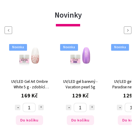
Novinky
Previous
Next
Novinka
Novinka
Novinka
e
UV/LED gel barevný -
UV/LED gel barevný -
UV/LED gel
Vacation pearl 5g
Paradise neon pearl 5g
Tropical 
129 Kč
129 Kč
129
Do košíku
Do košíku
Do k