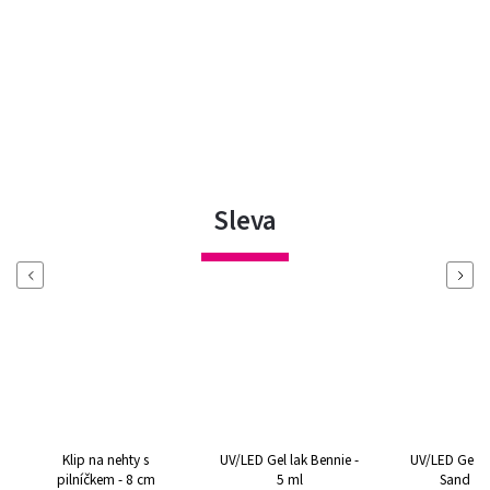
Sleva
Previous
Next
p na nehty s
UV/LED Gel lak Bennie -
UV/LED Gel lak Desert
íčkem - 8 cm
5 ml
Sand - 5 ml