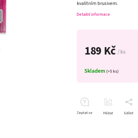
kvalitním brusivem.
Detailní informace
189 Kč
/ ks
Skladem
(>5 ks)
Zeptat se
Hlídat
Sdílet