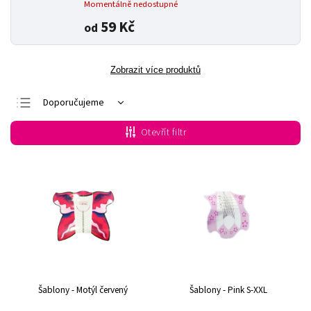
Momentálně nedostupné
59 Kč
od
Zobrazit více produktů
Doporučujeme
Nejlevnější
Otevřít filtr
Nejdražší
Nejprodávanější
Abecedně
Šablony - Motýl červený
Šablony - Pink S-XXL