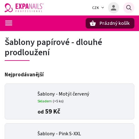
CZK
Prázdný košík
Hledat
Šablony papírové - dlouhé
prodloužení
Nejprodávanější
Šablony - Motýl červený
Skladem
(>5 ks)
59 Kč
od
Šablony - Pink S-XXL