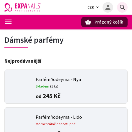
CZK
Prázdný košík
Hledat
Dámské parfémy
Nejprodávanější
Parfém Yodeyma - Nya
Skladem
(1 ks)
245 Kč
od
Parfém Yodeyma - Lido
Momentálně nedostupné