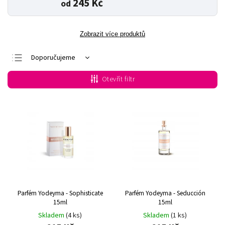
245 Kč
od
Zobrazit více produktů
Doporučujeme
Nejlevnější
Otevřít filtr
Nejdražší
Nejprodávanější
Abecedně
Parfém Yodeyma - Sophisticate
Parfém Yodeyma - Seducción
15ml
15ml
Skladem
(4 ks)
Skladem
(1 ks)