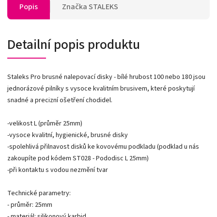
Popis
Značka
STALEKS
Detailní popis produktu
Staleks Pro brusné nalepovací disky - bílé hrubost 100 nebo 180 jsou
jednorázové pilníky s vysoce kvalitním brusivem, které poskytují
snadné a precizní ošetření chodidel.
-velikost L (průměr 25mm)
-vysoce kvalitní, hygienické, brusné disky
-spolehlivá přilnavost disků ke kovovému podkladu (podklad u nás
zakoupíte pod kódem ST028 - Pododisc L 25mm)
-při kontaktu s vodou nezmění tvar
Technické parametry:
- průměr: 25mm
- materiál: silikonový karbid