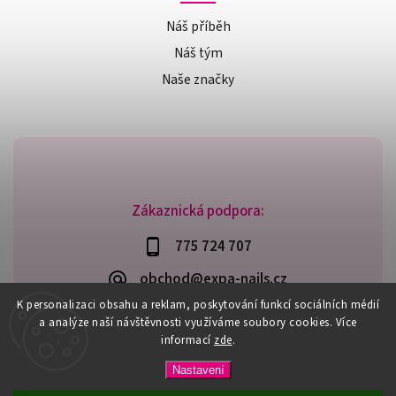
Náš příběh
Náš tým
Naše značky
Zákaznická podpora:
775 724 707
obchod@expa-nails.cz
K personalizaci obsahu a reklam, poskytování funkcí sociálních médií
a analýze naší návštěvnosti využíváme soubory cookies. Více
informací
zde
.
Copyright 2026
Expanails.cz
. Všechna práva vyhrazena.
Nastavení
Upravit nastavení cookies