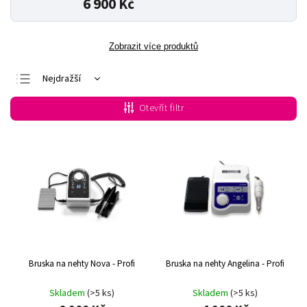
6 900 Kč
Zobrazit více produktů
Nejdražší
Doporučujeme
Otevřít filtr
Nejlevnější
Nejprodávanější
Abecedně
Bruska na nehty Nova - Profi
Bruska na nehty Angelina - Profi
Skladem
(>5 ks)
Skladem
(>5 ks)