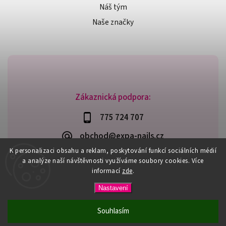
Náš tým
Naše značky
Zákaznická podpora:
775 724 707
obchod@expa-nails.cz
K personalizaci obsahu a reklam, poskytování funkcí sociálních médií
a analýze naší návštěvnosti využíváme soubory cookies. Více
informací
zde
.
Copyright 2026
Expanails.cz
. Všechna práva vyhrazena.
Nastavení
Upravit nastavení cookies
Vytvořil
Shoptet
| Design
Shoptak.cz
Souhlasím
PŘI NÁKUPU NAD 600,- MÁTE DOPRAVU ZDARMA / DÁREK K