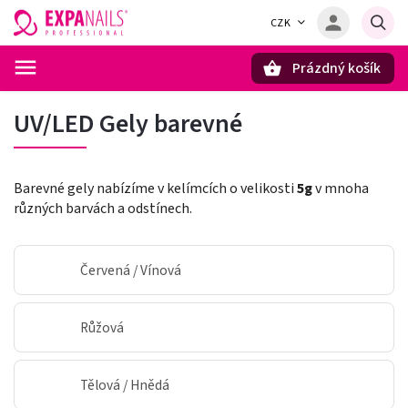
CZK
Prázdný košík
Hledat
UV/LED Gely barevné
Barevné gely nabízíme v kelímcích o velikosti
5g
v mnoha
různých barvách a odstínech.
Červená / Vínová
Růžová
Tělová / Hnědá