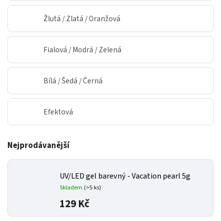
Žlutá / Zlatá / Oranžová
Fialová / Modrá / Zelená
Bílá / Šedá / Černá
Efektová
Nejprodávanější
UV/LED gel barevný - Vacation pearl 5g
Skladem
(>5 ks)
129 Kč