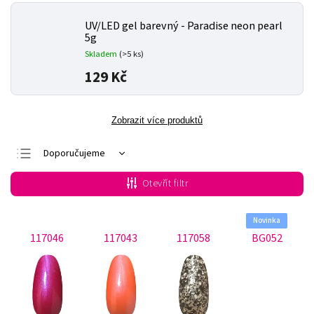
UV/LED gel barevný - Paradise neon pearl
5g
Skladem
(>5 ks)
129 Kč
Zobrazit více produktů
Doporučujeme
Nejlevnější
Otevřít filtr
Nejdražší
Nejprodávanější
Novinka
117046
117043
117058
BG052
Abecedně