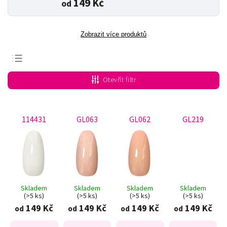
149 Kč
od
Zobrazit více produktů
Doporučujeme
Otevřít filtr
Nejlevnější
Nejdražší
114431
GL063
GL062
GL219
Nejprodávanější
Abecedně
Skladem
Skladem
Skladem
Skladem
(>5 ks)
(>5 ks)
(>5 ks)
(>5 ks)
149 Kč
149 Kč
149 Kč
149 Kč
od
od
od
od