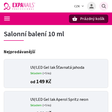
CZK
Prázdný košík
Hledat
Salonní balení 10 ml
Nejprodávanější
UV/LED Gel lak Šťavnatá jahoda
Skladem
(>5 ks)
149 Kč
od
UV/LED Gel lak Aperol Spritz neon
Skladem
(>5 ks)