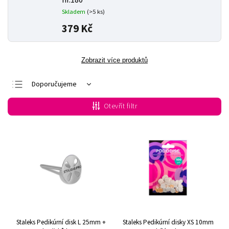
hr.180
Skladem
(>5 ks)
379 Kč
Zobrazit více produktů
Doporučujeme
Nejlevnější
Otevřít filtr
Nejdražší
Nejprodávanější
Abecedně
Staleks Pedikúrní disk L 25mm +
Staleks Pedikúrní disky XS 10mm