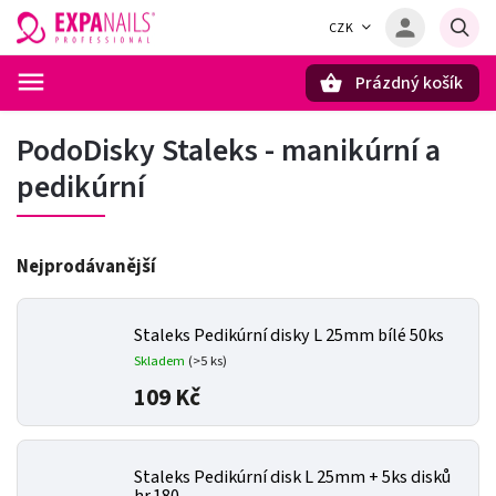
CZK
Prázdný košík
Hledat
PodoDisky Staleks - manikúrní a
pedikúrní
Nejprodávanější
Staleks Pedikúrní disky L 25mm bílé 50ks
Skladem
(>5 ks)
109 Kč
Staleks Pedikúrní disk L 25mm + 5ks disků