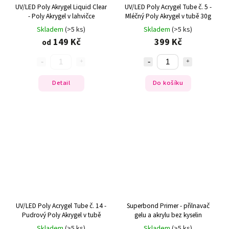
UV/LED Poly Akrygel Liquid Clear
UV/LED Poly Acrygel Tube č. 5 -
- Poly Akrygel v lahvičce
Mléčný Poly Akrygel v tubě 30g
Skladem
(>5 ks)
Skladem
(>5 ks)
149 Kč
399 Kč
od
Detail
Do košíku
UV/LED Poly Acrygel Tube č. 14 -
Superbond Primer - přilnavač
Pudrový Poly Akrygel v tubě
gelu a akrylu bez kyselin
Skladem
(>5 ks)
Skladem
(>5 ks)