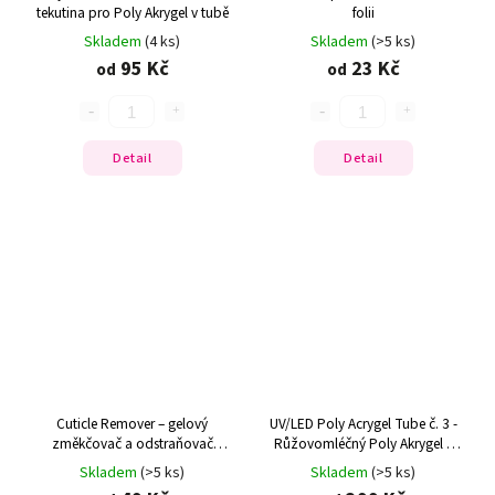
tekutina pro Poly Akrygel v tubě
folii
Skladem
(4 ks)
Skladem
(>5 ks)
95 Kč
23 Kč
od
od
Detail
Detail
Cuticle Remover – gelový
UV/LED Poly Acrygel Tube č. 3 -
změkčovač a odstraňovač
Růžovomléčný Poly Akrygel v
kůžičky
tubě
Skladem
(>5 ks)
Skladem
(>5 ks)