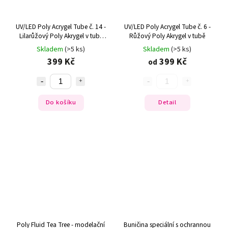
UV/LED Poly Acrygel Tube č. 14 -
UV/LED Poly Acrygel Tube č. 6 -
Lilarůžový Poly Akrygel v tubě
Růžový Poly Akrygel v tubě
30 g
Skladem
(>5 ks)
Skladem
(>5 ks)
399 Kč
399 Kč
od
Do košíku
Detail
Poly Fluid Tea Tree - modelační
Buničina speciální s ochrannou