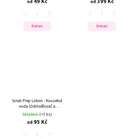
49 Kč
399 Kč
od
od
Detail
Detail
Scrub Prep Lotion - Kouzelná
voda (Odmašťovač a
dehydrátor)
Skladem
(>5 ks)
95 Kč
od