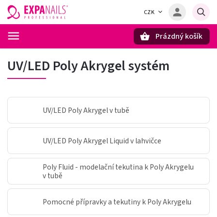
CZK
Prázdný košík
Hledat
UV/LED Poly Akrygel systém
UV/LED Poly Akrygel v tubě
UV/LED Poly Akrygel Liquid v lahvičce
Poly Fluid - modelační tekutina k Poly Akrygelu
v tubě
Pomocné přípravky a tekutiny k Poly Akrygelu