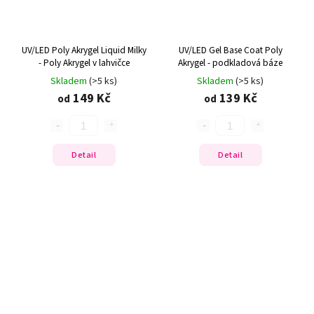
UV/LED Poly Akrygel Liquid Milky
UV/LED Gel Base Coat Poly
- Poly Akrygel v lahvičce
Akrygel - podkladová báze
Skladem
(>5 ks)
Skladem
(>5 ks)
149 Kč
139 Kč
od
od
Detail
Detail