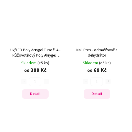
UV/LED Poly Acrygel Tube č. 4 -
Nail Prep - odmašťovač a
Růžovotělový Poly Akrygel v
dehydrátor
tubě
Skladem
(>5 ks)
Skladem
(>5 ks)
399 Kč
69 Kč
od
od
Detail
Detail