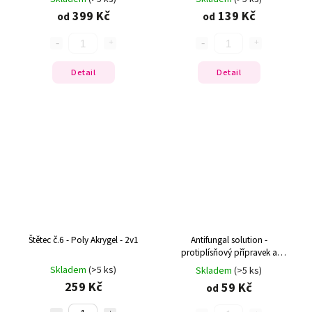
399 Kč
139 Kč
od
od
Detail
Detail
Štětec č.6 - Poly Akrygel - 2v1
Antifungal solution -
protiplísňový přípravek a
prevence
Skladem
(>5 ks)
Skladem
(>5 ks)
259 Kč
59 Kč
od