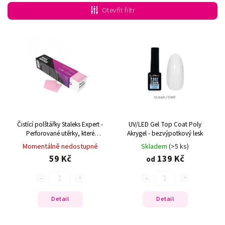
Nejlevnější
Otevřít filtr
Nejdražší
Nejprodávanější
Abecedně
Čistící polštářky Staleks Expert -
UV/LED Gel Top Coat Poly
Perforované utěrky, které
Akrygel - bezvýpotkový lesk
nepouštějí vlákna (400 ks)
Momentálně nedostupné
Skladem
(>5 ks)
59 Kč
139 Kč
od
Detail
Detail