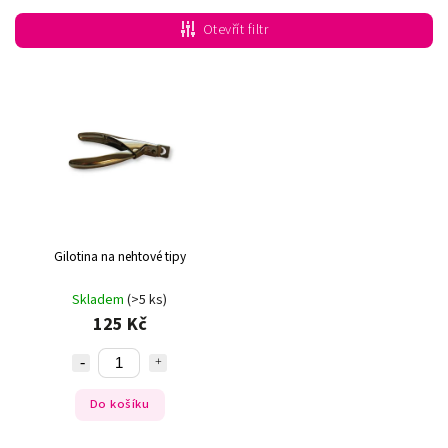
Nejlevnější
Otevřít filtr
Nejdražší
Nejprodávanější
Abecedně
Gilotina na nehtové tipy
Skladem
(>5 ks)
125 Kč
Do košíku