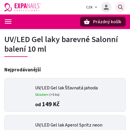
CZK
Prázdný košík
Hledat
UV/LED Gel laky barevné Salonní
balení 10 ml
Nejprodávanější
UV/LED Gel lak Šťavnatá jahoda
Skladem
(>5 ks)
149 Kč
od
UV/LED Gel lak Aperol Spritz neon