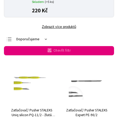
Skladem
(>5 ks)
220 Kč
Zobrazit více produktů
Doporučujeme
Nejlevnější
Otevřít filtr
Nejdražší
Nejprodávanější
Abecedně
Zatlačovač/ Pusher STALEKS
Zatlačovač/ Pusher STALEKS
Uniq silicon PQ-11/2 - žlutá
Expert PE-90/2