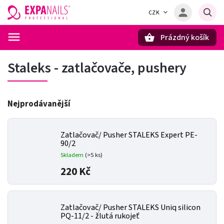
CZK
Prázdný košík
Hledat
Staleks - zatlačovače, pushery
Nejprodávanější
Zatlačovač/ Pusher STALEKS Expert PE-
90/2
Skladem
(>5 ks)
220 Kč
Zatlačovač/ Pusher STALEKS Uniq silicon
PQ-11/2 - žlutá rukojeť