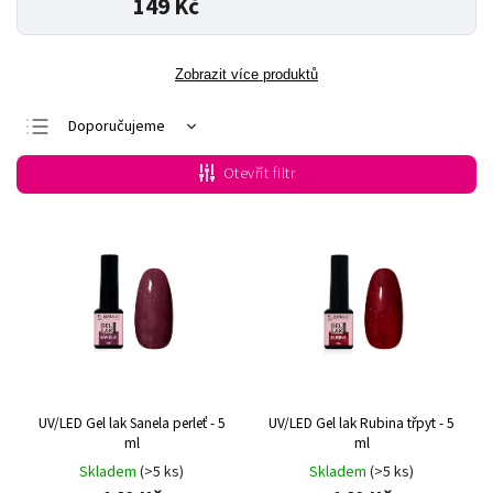
149 Kč
Zobrazit více produktů
Doporučujeme
Nejlevnější
Otevřít filtr
Nejdražší
Nejprodávanější
Abecedně
UV/LED Gel lak Sanela perleť - 5
UV/LED Gel lak Rubina třpyt - 5
ml
ml
Skladem
(>5 ks)
Skladem
(>5 ks)