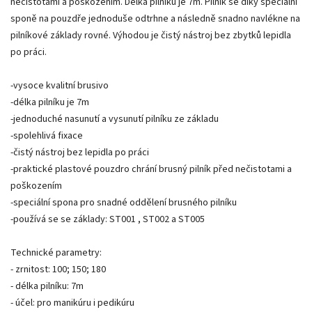
nečistotami a poškozením. Délka pilníku je 7m. Pilník se díky speciální
sponě na pouzdře jednoduše odtrhne a následně snadno navlékne na
pilníkové základy rovné. Výhodou je čistý nástroj bez zbytků lepidla
po práci.
-vysoce kvalitní brusivo
-délka pilníku je 7m
-jednoduché nasunutí a vysunutí pilníku ze základu
-spolehlivá fixace
-čistý nástroj bez lepidla po práci
-praktické plastové pouzdro chrání brusný pilník před nečistotami a
poškozením
-speciální spona pro snadné oddělení brusného pilníku
-používá se se základy: ST001 , ST002 a ST005
Technické parametry:
- zrnitost: 100; 150; 180
- délka pilníku: 7m
- účel: pro manikúru i pedikúru