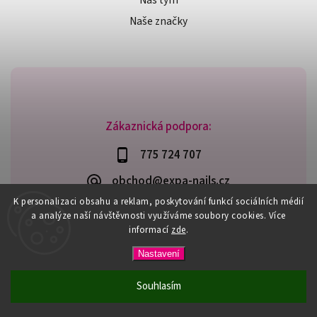
Náš tým
Naše značky
Zákaznická podpora:
775 724 707
obchod@expa-nails.cz
K personalizaci obsahu a reklam, poskytování funkcí sociálních médií
a analýze naší návštěvnosti využíváme soubory cookies. Více
informací
zde
.
Copyright 2026
Expanails.cz
. Všechna práva vyhrazena.
Nastavení
Upravit nastavení cookies
Vytvořil
Shoptet
| Design
Shoptak.cz
Souhlasím
PŘI NÁKUPU NAD 600,- MÁTE DOPRAVU ZDARMA / DÁREK K