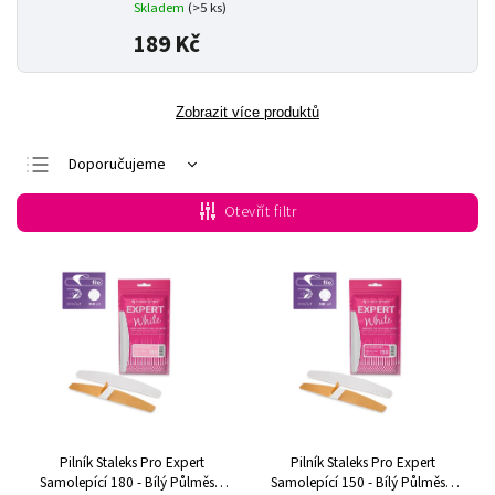
Skladem
(>5 ks)
189 Kč
Zobrazit více produktů
Doporučujeme
Nejlevnější
Otevřít filtr
Nejdražší
Nejprodávanější
Abecedně
Pilník Staleks Pro Expert
Pilník Staleks Pro Expert
Samolepící 180 - Bílý Půlměsíc
Samolepící 150 - Bílý Půlměsíc