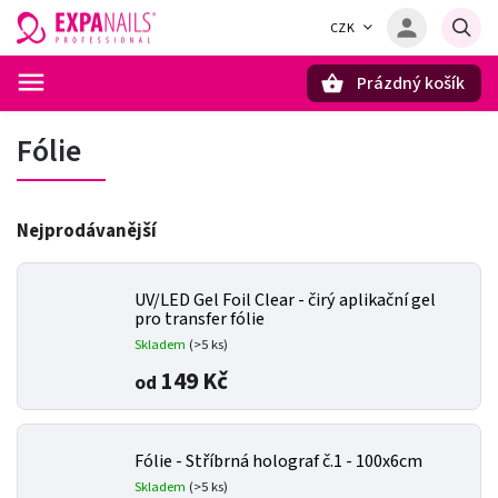
CZK
Prázdný košík
Hledat
Fólie
Nejprodávanější
UV/LED Gel Foil Clear - čirý aplikační gel
pro transfer fólie
Skladem
(>5 ks)
149 Kč
od
Fólie - Stříbrná holograf č.1 - 100x6cm
Skladem
(>5 ks)