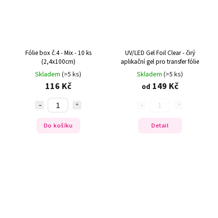
Fólie box č.4 - Mix - 10 ks
UV/LED Gel Foil Clear - čirý
(2,4x100cm)
aplikační gel pro transfer fólie
Skladem
(>5 ks)
Skladem
(>5 ks)
116 Kč
149 Kč
od
Do košíku
Detail