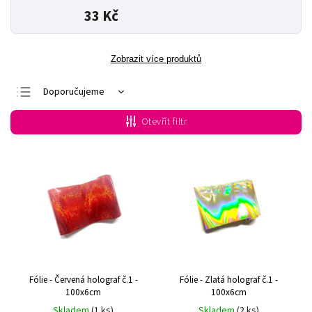
33 Kč
Zobrazit více produktů
Doporučujeme
Nejlevnější
Otevřít filtr
Nejdražší
Nejprodávanější
Abecedně
Fólie - Červená holograf č.1 -
Fólie - Zlatá holograf č.1 -
100x6cm
100x6cm
Skladem
(1 ks)
Skladem
(2 ks)