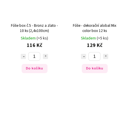
Fólie box č.5 - Bronz a zlato -
Fólie - dekorační alobal Mix
10 ks (2,4x100cm)
color box 12 ks
Skladem
(>5 ks)
Skladem
(>5 ks)
116 Kč
129 Kč
Do košíku
Do košíku