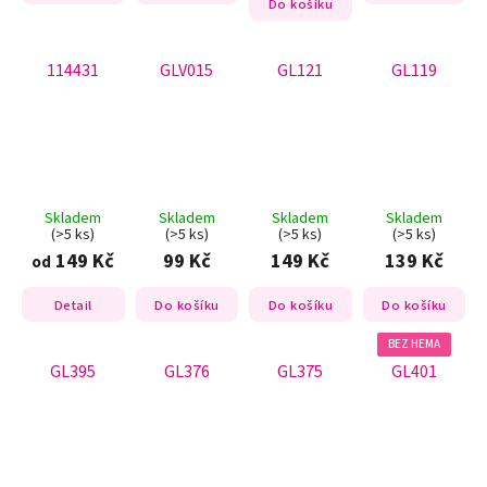
Do košíku
114431
GLV015
GL121
GL119
Skladem
Skladem
Skladem
Skladem
(>5 ks)
(>5 ks)
(>5 ks)
(>5 ks)
149 Kč
99 Kč
149 Kč
139 Kč
od
Detail
Do košíku
Do košíku
Do košíku
BEZ HEMA
GL395
GL376
GL375
GL401