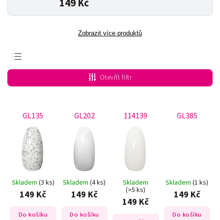
149 Kč
Zobrazit více produktů
Doporučujeme
Otevřít filtr
Nejlevnější
Nejdražší
GL135
GL202
114139
GL385
Nejprodávanější
Abecedně
Skladem
(3 ks)
Skladem
(4 ks)
Skladem
Skladem
(1 ks)
(>5 ks)
149 Kč
149 Kč
149 Kč
149 Kč
Do košíku
Do košíku
Do košíku