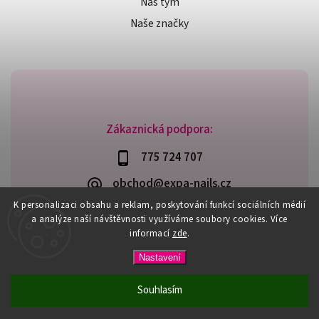
Náš tým
Naše značky
Zákaznická podpora:
775 724 707
obchod@expa-nails.cz
K personalizaci obsahu a reklam, poskytování funkcí sociálních médií
a analýze naší návštěvnosti využíváme soubory cookies. Více
informací
zde
.
Copyright 2026
Expanails.cz
. Všechna práva vyhrazena.
Nastavení
Upravit nastavení cookies
Vytvořil
Shoptet
| Design
Shoptak.cz
Souhlasím
PŘI NÁKUPU NAD 600,- MÁTE DOPRAVU ZDARMA / DÁREK K