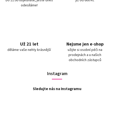
Do 11:00 objednáte, ještě dnes
již od 600 Kč
odesíláme!
Už 21 let
Nejsme jen e-shop
děláme vaše nehty krásnější
užijte si osobní péči na
prodejnách a u našich
obchodních zástupců
Instagram
Sledujte nás na Instagramu