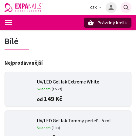
CZK
Prázdný košík
Hledat
Bílé
Nejprodávanější
UV/LED Gel lak Extreme White
Skladem
(>5 ks)
149 Kč
od
UV/LED Gel lak Tammy perleť - 5 ml
Skladem
(1 ks)