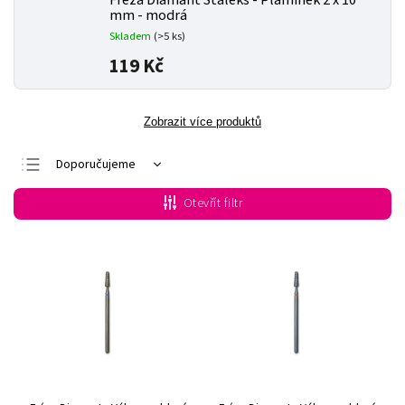
Fréza Diamant Staleks - Plamínek 2 x 10
mm - modrá
Skladem
(>5 ks)
119 Kč
Zobrazit více produktů
Doporučujeme
Nejlevnější
Otevřít filtr
Nejdražší
Nejprodávanější
Abecedně