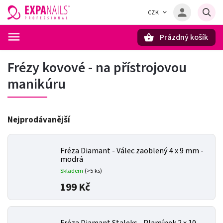
CZK
Prázdný košík
Hledat
Frézy kovové - na přístrojovou
manikúru
Nejprodávanější
Fréza Diamant - Válec zaoblený 4 x 9 mm -
modrá
Skladem
(>5 ks)
199 Kč