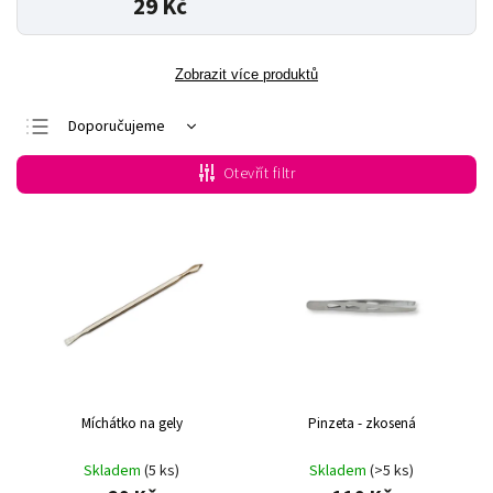
29 Kč
Zobrazit více produktů
Doporučujeme
Nejlevnější
Otevřít filtr
Nejdražší
Nejprodávanější
Abecedně
Míchátko na gely
Pinzeta - zkosená
Skladem
(5 ks)
Skladem
(>5 ks)