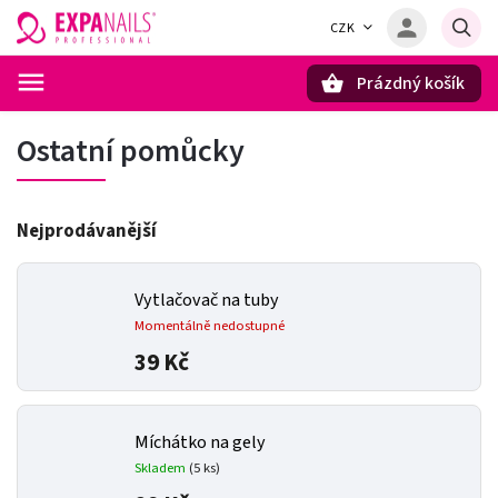
CZK
Prázdný košík
Hledat
Ostatní pomůcky
Nejprodávanější
Vytlačovač na tuby
Momentálně nedostupné
39 Kč
Míchátko na gely
Skladem
(5 ks)