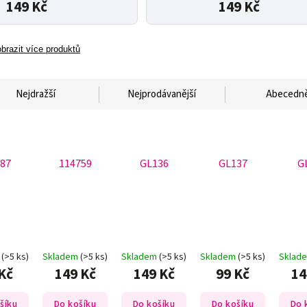
149 Kč
149 Kč
brazit více produktů
Nejdražší
Nejprodávanější
Abecedn
87
114759
GL136
GL137
G
m
(>5 ks)
Skladem
(>5 ks)
Skladem
(>5 ks)
Skladem
(>5 ks)
Sklad
Kč
149 Kč
149 Kč
99 Kč
14
šíku
Do košíku
Do košíku
Do košíku
Do 