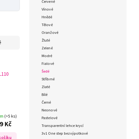
Červené
Vínové
Hnědé
Tělové
Oranžové
Žluté
ě
Zelené
Modré
Fialové
Šedé
L110
Stříbrné
Zlaté
Bílé
Černé
Neonové
em
(>5 ks)
Pastelové
9 Kč
Transparentní lehce krycí
3v1 One step bezvýpotkové
košíku