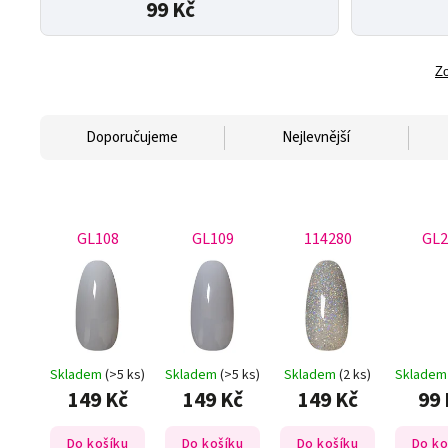
99 Kč
Zo
Doporučujeme
Nejlevnější
GL108
GL109
114280
GL2
Skladem
(>5 ks)
Skladem
(>5 ks)
Skladem
(2 ks)
Sklade
149 Kč
149 Kč
149 Kč
99 
Do košíku
Do košíku
Do košíku
Do ko