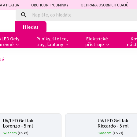
A A PLATBA
OBCHODNÍ PODMÍNKY
OCHRANA OSOBNÍCH ÚDAJŮ
Hledat
/LED Gely
Pilníky, štětce,
Elektrické
Ko
arevné
tipy, šablony
přístroje
nást
dé
UV/LED Gel lak
UV/LED Gel lak
Lorenzo - 5 ml
Riccardo - 5 ml
Skladem
(>5 ks)
Skladem
(>5 ks)