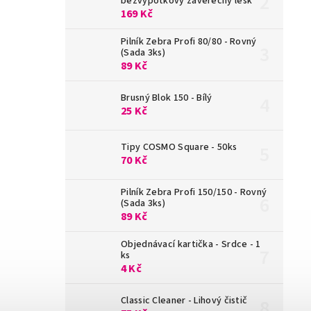
bezvýpotkový závěrečný lesk
169 Kč
Pilník Zebra Profi 80/80 - Rovný
(Sada 3ks)
89 Kč
Brusný Blok 150 - Bílý
25 Kč
Tipy COSMO Square - 50ks
70 Kč
Pilník Zebra Profi 150/150 - Rovný
(Sada 3ks)
89 Kč
Objednávací kartička - Srdce - 1
ks
4 Kč
Classic Cleaner - Lihový čistič