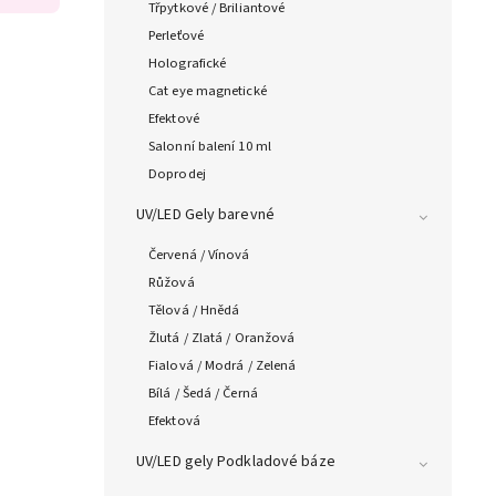
Třpytkové / Briliantové
Perleťové
Holografické
Cat eye magnetické
Efektové
Salonní balení 10 ml
Doprodej
UV/LED Gely barevné
Červená / Vínová
Růžová
Tělová / Hnědá
Žlutá / Zlatá / Oranžová
Fialová / Modrá / Zelená
Bílá / Šedá / Černá
Efektová
UV/LED gely Podkladové báze