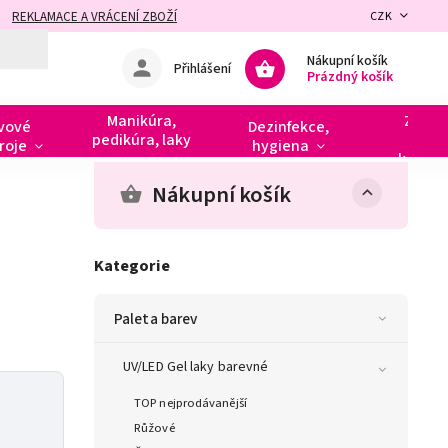
REKLAMACE A VRÁCENÍ ZBOŽÍ
CZK
Nákupní košík
Přihlášení
Prázdný košík
Manikúra,
Zdobe
vové
Dezinfekce,
pedikúra, laky
razít
roje
hygiena
kamín
Nákupní košík
Kategorie
Paleta barev
UV/LED Gel laky barevné
TOP nejprodávanější
Růžové