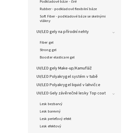
Podkladové báze - čiré
Rubber - podkladové flexibilní báze
Soft Fiber - podkladové báze se skelnými
vlákny
UV/LED gely na přírodní nehty
Fiber gel
Strong gel
Booster elasticare gel
UV/LED gely Make-up/Kamufláž
UV/LED Polyakrygel systém v tubě
UV/LED Polyakrygel liquid v lahvičce
UV/LED Gely závěrečné lesky Top coat
Lesk bezbarvý
Lesk barevný
Lesk perleťový efekt
Lesk efektový