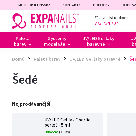
MOJE OBJEDNÁVKA
KONTAKTY
POBOČKY
DOPRAV
ZÁRUČNÍ A POZÁRUČNÍ OPRAVY
Zákaznická podpora:
775 724 707
Paleta
Systémy
UV/LED Gel laky
UV
barev
modeláže
barevné
b
Domů
Paleta barev
UV/LED Gel laky barevné
Še
/
/
/
Šedé
Nejprodávanější
UV/LED Gel lak Charlie
perleť - 5 ml
Skladem
(>5 ks)