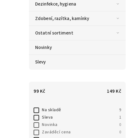
Dezinfekce, hygiena
Zdobení, razítka, kamínky
Ostatní sortiment
Novinky
Slevy
99
Kč
149
Kč
Na skladě
9
Sleva
1
Novinka
0
Zaváděcí cena
0