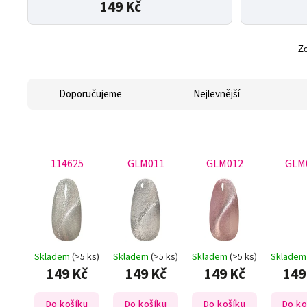
149 Kč
Zo
Doporučujeme
Nejlevnější
114625
GLM011
GLM012
GLM
Skladem
(>5 ks)
Skladem
(>5 ks)
Skladem
(>5 ks)
Sklade
149 Kč
149 Kč
149 Kč
149
Do košíku
Do košíku
Do košíku
Do ko