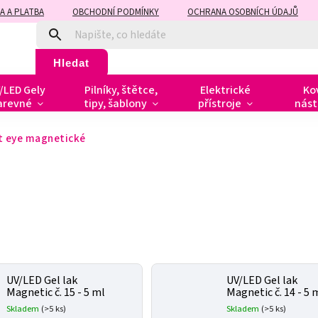
A A PLATBA
OBCHODNÍ PODMÍNKY
OCHRANA OSOBNÍCH ÚDAJŮ
Hledat
/LED Gely
Pilníky, štětce,
Elektrické
Ko
arevné
tipy, šablony
přístroje
nást
t eye magnetické
UV/LED Gel lak
UV/LED Gel lak
Magnetic č. 15 - 5 ml
Magnetic č. 14 - 5 
Skladem
(>5 ks)
Skladem
(>5 ks)