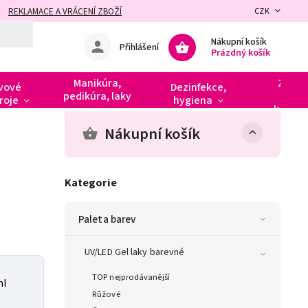
REKLAMACE A VRÁCENÍ ZBOŽÍ
CZK
Nákupní košík
Přihlášení
Prázdný košík
Manikúra,
Zdobe
vové
Dezinfekce,
pedikúra, laky
razít
roje
hygiena
kamín
Nákupní košík
Kategorie
Paleta barev
UV/LED Gel laky barevné
TOP nejprodávanější
ml
Růžové