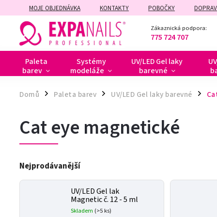
MOJE OBJEDNÁVKA
KONTAKTY
POBOČKY
DOPRAV
ZÁRUČNÍ A POZÁRUČNÍ OPRAVY
Zákaznická podpora:
775 724 707
Paleta
Systémy
UV/LED Gel laky
UV
barev
modeláže
barevné
b
Domů
Paleta barev
UV/LED Gel laky barevné
Ca
/
/
/
Cat eye magnetické
Nejprodávanější
UV/LED Gel lak
Magnetic č. 12 - 5 ml
Skladem
(>5 ks)