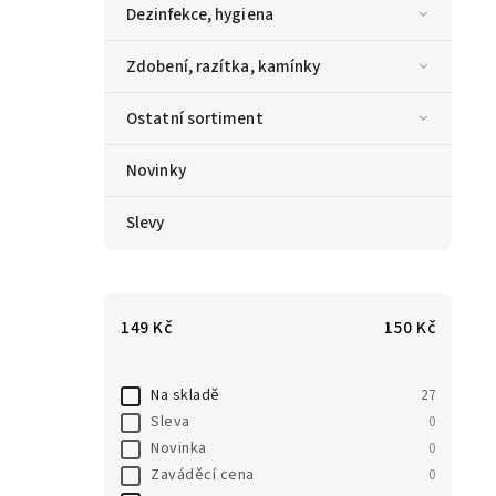
Dezinfekce, hygiena
Zdobení, razítka, kamínky
Ostatní sortiment
Novinky
Slevy
149
Kč
150
Kč
Na skladě
27
Sleva
0
Novinka
0
Zaváděcí cena
0