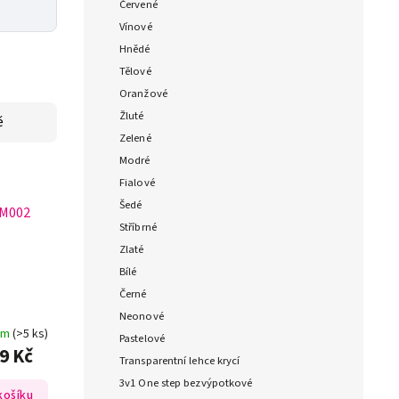
Červené
Vínové
Hnědé
Tělové
Oranžové
Žluté
ě
Zelené
Modré
Fialové
Šedé
M002
Stříbrné
Zlaté
Bílé
Černé
Neonové
em
(>5 ks)
Pastelové
9 Kč
Transparentní lehce krycí
3v1 One step bezvýpotkové
košíku