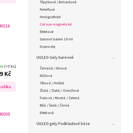
Třpytkové / Briliantové
Perleťové
Holografické
Cat eye magnetické
M016
Efektové
Salonní balení 10 ml
Doprodej
UV/LED Gely barevné
em
(>5 ks)
Červená / Vínová
9 Kč
Růžová
Tělová / Hnědá
košíku
Žlutá / Zlatá / Oranžová
Fialová / Modrá / Zelená
Bílá / Šedá / Černá
Efektová
M009
UV/LED gely Podkladové báze