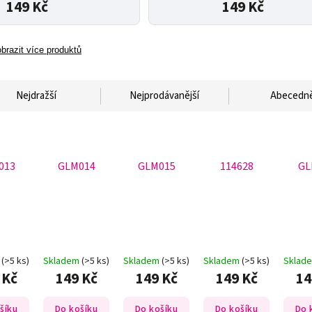
149 Kč
149 Kč
brazit více produktů
Nejdražší
Nejprodávanější
Abecedn
013
GLM014
GLM015
114628
GL
m
(>5 ks)
Skladem
(>5 ks)
Skladem
(>5 ks)
Skladem
(>5 ks)
Sklad
 Kč
149 Kč
149 Kč
149 Kč
14
šíku
Do košíku
Do košíku
Do košíku
Do 