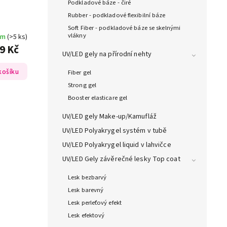
Podkladové báze - čiré
Rubber - podkladové flexibilní báze
Soft Fiber - podkladové báze se skelnými
vlákny
em
(>5 ks)
9 Kč
UV/LED gely na přírodní nehty
košíku
Fiber gel
Strong gel
Booster elasticare gel
UV/LED gely Make-up/Kamufláž
UV/LED Polyakrygel systém v tubě
UV/LED Polyakrygel liquid v lahvičce
UV/LED Gely závěrečné lesky Top coat
Lesk bezbarvý
Lesk barevný
Lesk perleťový efekt
Lesk efektový