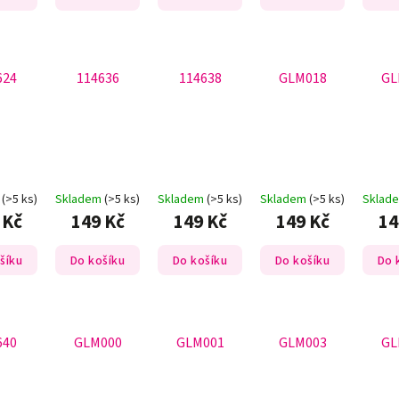
624
114636
114638
GLM018
GL
m
(>5 ks)
Skladem
(>5 ks)
Skladem
(>5 ks)
Skladem
(>5 ks)
Sklad
 Kč
149 Kč
149 Kč
149 Kč
14
šíku
Do košíku
Do košíku
Do košíku
Do 
640
GLM000
GLM001
GLM003
GL