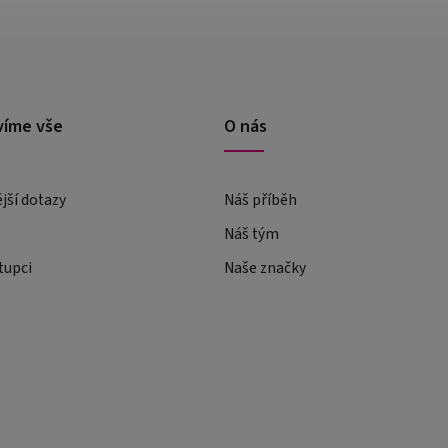
víme vše
O nás
ější dotazy
Náš příběh
Náš tým
tupci
Naše značky