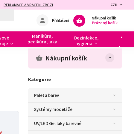
REKLAMACE A VRÁCENÍ ZBOŽÍ
CZK
Nákupní košík
Přihlášení
Prázdný košík
Manikúra,
Zdobe
vové
Dezinfekce,
pedikúra, laky
razít
roje
hygiena
kamín
Nákupní košík
Kategorie
Paleta barev
Systémy modeláže
UV/LED Gel laky barevné
é