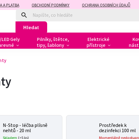
A A PLATBA
OBCHODNÍ PODMÍNKY
OCHRANA OSOBNÍCH ÚDAJŮ
Hledat
/LED Gely
Pilníky, štětce,
Elektrické
Ko
arevné
tipy, šablony
přístroje
nást
hty
hty
N-Stop - léčba plísně
Prostředek k
nehtů - 20 ml
dezinfekci 100 ml
Skladem
(>5 ks)
Momentálně nedostupn