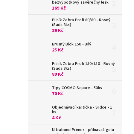
bezvýpotkový závěrečný lesk
169 Kč
Pilník Zebra Profi 80/80 - Rovný
(Sada 3ks)
89 Kč
Brusný Blok 150 - Bílý
25 Kč
Pilník Zebra Profi 150/150 - Rovný
(Sada 3ks)
89 Kč
Tipy COSMO Square - 50ks
70 Kč
Objednávací kartička - Srdce - 1
ks
4 Kč
Ultrabond Primer - přilnavač gelu