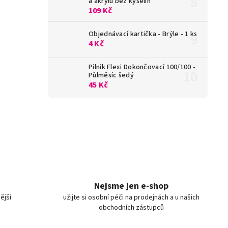
a akrylu bez kyselin
109 Kč
Objednávací kartička - Brýle - 1 ks
4 Kč
Pilník Flexi Dokončovací 100/100 -
Půlměsíc šedý
45 Kč
Nejsme jen e-shop
ější
užijte si osobní péči na prodejnách a u našich
obchodních zástupců