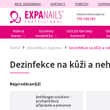
MOJE OBJEDNÁVKA
KONTAKTY
POBOČKY
DOPRAV
ZÁRUČNÍ A POZÁRUČNÍ OPRAVY
Zákaznická podpora:
775 724 707
Paleta
Systémy
UV/LED Gel laky
UV
barev
modeláže
barevné
b
Domů
Dezinfekce, hygiena
Dezinfekce na kůži a ne
/
/
Dezinfekce na kůži a ne
Nejprodávanější
Antifungal solution -
protiplísňový
přípravek a prevence