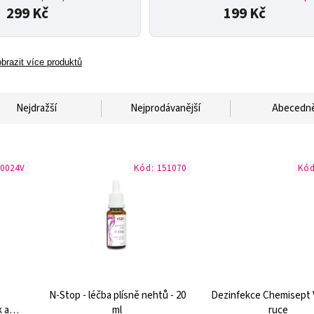
299 Kč
199 Kč
brazit více produktů
Nejdražší
Nejprodávanější
Abecedn
50024V
Kód:
151070
Kó
-
N-Stop - léčba plísně nehtů - 20
Dezinfekce Chemisept V
k a
ml
ruce