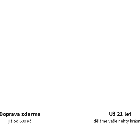
Doprava zdarma
Už 21 let
již od 600 Kč
děláme vaše nehty krásn