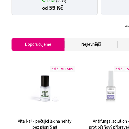
Skladem
(>5 ks)
59 Kč
od
Zo
Doporučujeme
Nejlevnější
Kód:
VITA05
Kód:
1
Vita Nail - pečující lak na nehty
Antifungal solution 
bez plísní 5 ml
protiplísňový příprave