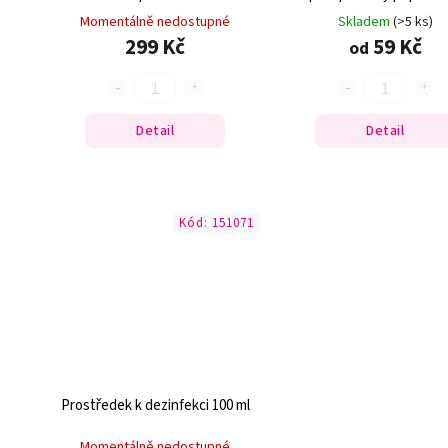
prevence
Momentálně nedostupné
Skladem
(>5 ks)
299 Kč
59 Kč
od
Detail
Detail
Kód:
151071
Prostředek k dezinfekci 100 ml
Momentálně nedostupné