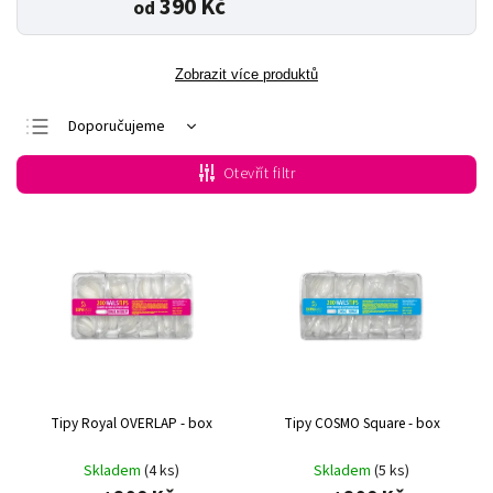
390 Kč
od
Zobrazit více produktů
Doporučujeme
Nejlevnější
Otevřít filtr
Nejdražší
Nejprodávanější
Abecedně
Tipy Royal OVERLAP - box
Tipy COSMO Square - box
Skladem
(4 ks)
Skladem
(5 ks)