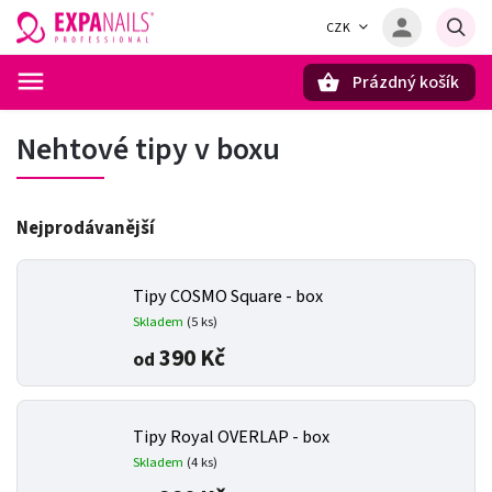
CZK
Prázdný košík
Hledat
Nehtové tipy v boxu
Nejprodávanější
Tipy COSMO Square - box
Skladem
(5 ks)
390 Kč
od
Tipy Royal OVERLAP - box
Skladem
(4 ks)