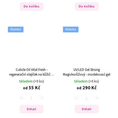
Do košíku
Do košíku
Novinka
Novinka
Cuticle Oil Vital Fresh -
UV/LED Gel Strong
regenerační olejíček na kůžičku
Magickorůžový - modelovací gel
Vital Fresh
Skladem
(>5 ks)
Skladem
(>5 ks)
55 Kč
290 Kč
od
od
Detail
Detail