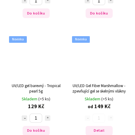
Do košíku
Do košíku
Novinka
Novinka
UV/LED gel barevný - Tropical
UV/LED Gel Fiber Marshmallow -
pearl 5g
zpevňující gel se skelnými vlákny
Skladem
(>5 ks)
Skladem
(>5 ks)
129 Kč
149 Kč
od
Do košíku
Detail