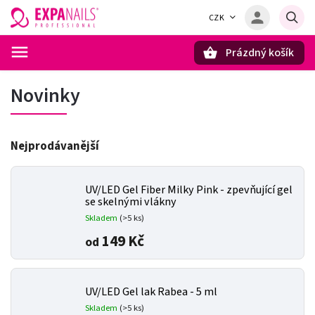
CZK
Prázdný košík
Hledat
Novinky
Nejprodávanější
UV/LED Gel Fiber Milky Pink - zpevňující gel
se skelnými vlákny
Skladem
(>5 ks)
149 Kč
od
UV/LED Gel lak Rabea - 5 ml
Skladem
(>5 ks)