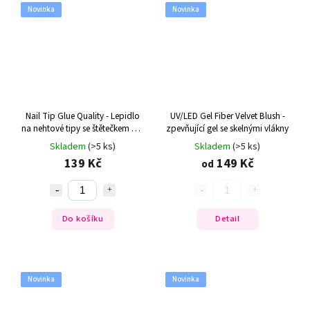
Novinka
Novinka
Nail Tip Glue Quality - Lepidlo
UV/LED Gel Fiber Velvet Blush -
na nehtové tipy se štětečkem 7,5
zpevňující gel se skelnými vlákny
g
Skladem
(>5 ks)
Skladem
(>5 ks)
139 Kč
149 Kč
od
Do košíku
Detail
Novinka
Novinka