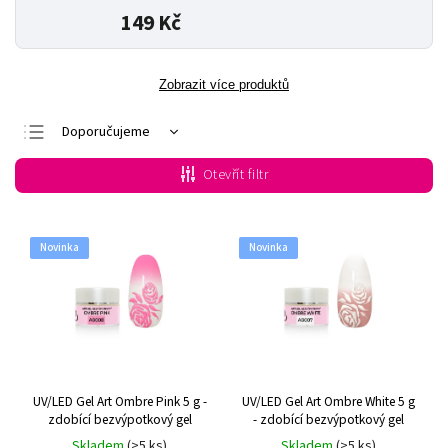
149 Kč
Zobrazit více produktů
Doporučujeme
Nejlevnější
Otevřít filtr
Nejdražší
Nejprodávanější
Novinka
Novinka
Abecedně
UV/LED Gel Art Ombre Pink 5 g -
UV/LED Gel Art Ombre White 5 g
zdobící bezvýpotkový gel
- zdobící bezvýpotkový gel
Skladem
(>5 ks)
Skladem
(>5 ks)