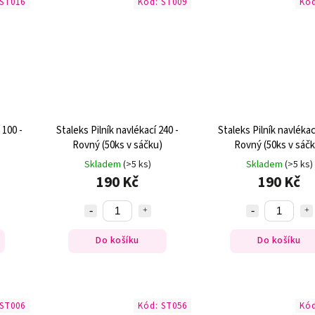
ST016
Kód:
ST009
Kó
 100 -
Staleks Pilník navlékací 240 -
Staleks Pilník navlékac
Rovný (50ks v sáčku)
Rovný (50ks v sáč
Skladem
(>5 ks)
Skladem
(>5 ks)
190 Kč
190 Kč
Do košíku
Do košíku
ST006
Kód:
ST056
Kó