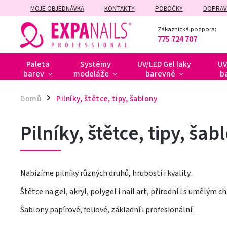
MOJE OBJEDNÁVKA
KONTAKTY
POBOČKY
DOPRAV
ZÁRUČNÍ A POZÁRUČNÍ OPRAVY
Zákaznická podpora:
775 724 707
Paleta
Systémy
UV/LED Gel laky
UV
barev
modeláže
barevné
b
Domů
Pilníky, štětce, tipy, šablony
/
Pilníky, štětce, tipy, šab
Nabízíme pilníky různých druhů, hrubostí i kvality.
Štětce na gel, akryl, polygel i nail art, přírodní i s umělým 
Šablony papírové, foliové, základní i profesionální.