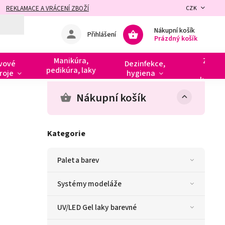
REKLAMACE A VRÁCENÍ ZBOŽÍ
CZK
Nákupní košík
Přihlášení
Prázdný košík
Manikúra,
Zdobe
vové
Dezinfekce,
pedikúra, laky
razít
roje
hygiena
kamín
Nákupní košík
Kategorie
Paleta barev
Systémy modeláže
UV/LED Gel laky barevné