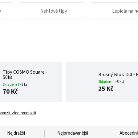
y
Nehtové tipy
Lepidla na n
Tipy COSMO Square -
Brusný Blok 150 - B
50ks
Skladem
(>5 ks)
Skladem
(>5 ks)
25 Kč
70 Kč
brazit více produktů
Nejdražší
Nejprodávanější
Abecedn