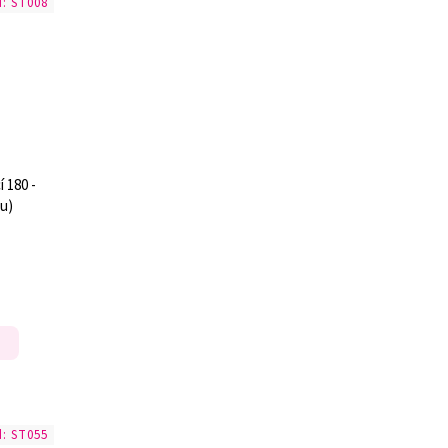
d:
ST008
í 180 -
ku)
d:
ST055