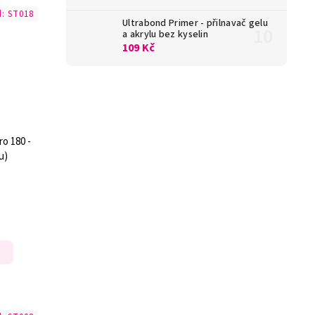
d:
ST018
Ultrabond Primer - přilnavač gelu
a akrylu bez kyselin
109 Kč
o 180 -
u)