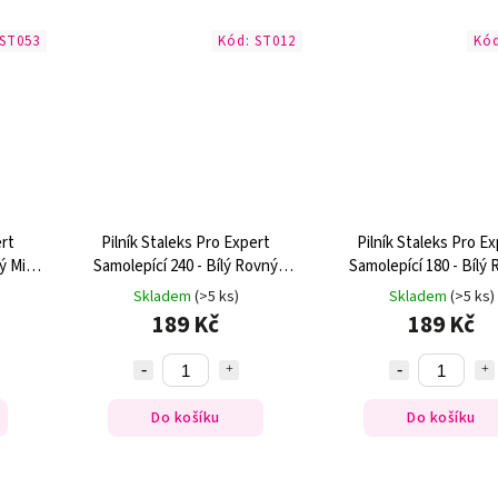
ST053
Kód:
ST012
Kó
ert
Pilník Staleks Pro Expert
Pilník Staleks Pro E
ý Mini
Samolepící 240 - Bílý Rovný
Samolepící 180 - Bílý
(30ks)
(30ks)
Skladem
(>5 ks)
Skladem
(>5 ks)
189 Kč
189 Kč
Do košíku
Do košíku