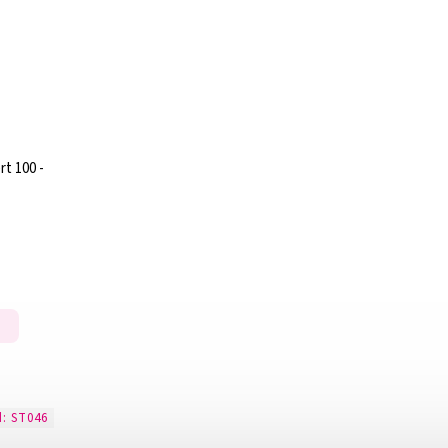
rt 100 -
d:
ST046