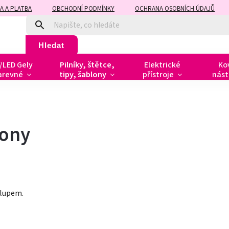
A A PLATBA
OBCHODNÍ PODMÍNKY
OCHRANA OSOBNÍCH ÚDAJŮ
Hledat
/LED Gely
Pilníky, štětce,
Elektrické
Ko
arevné
tipy, šablony
přístroje
nást
lony
chlupem.