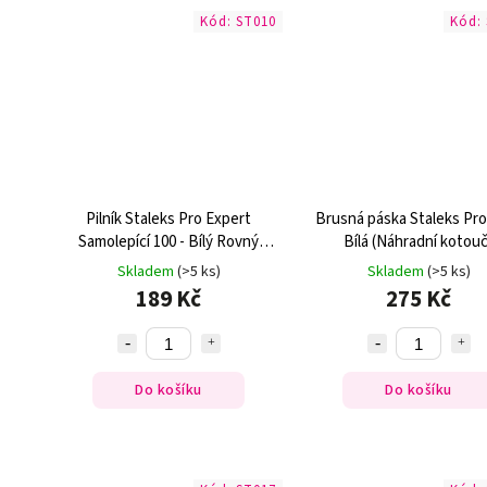
Kód:
ST010
Kód:
Pilník Staleks Pro Expert
Brusná páska Staleks Pro
Samolepící 100 - Bílý Rovný
Bílá (Náhradní kotouč
(30ks)
Skladem
(>5 ks)
Skladem
(>5 ks)
189 Kč
275 Kč
Do košíku
Do košíku