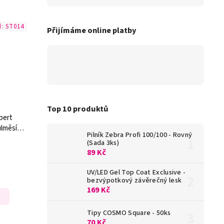
d:
ST014
Přijímáme online platby
Top 10 produktů
xpert
ůlměsíc
Pilník Zebra Profi 100/100 - Rovný
(Sada 3ks)
89 Kč
UV/LED Gel Top Coat Exclusive -
bezvýpotkový závěrečný lesk
169 Kč
Tipy COSMO Square - 50ks
70 Kč