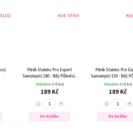
151132
Kód:
ST015
Kó
lový
Pilník Staleks Pro Expert
Pilník Staleks Pro E
Samolepící 180 - Bílý Půlměsíc
Samolepící 150 - Bílý P
(30ks)
(30ks)
Skladem
(>5 ks)
Skladem
(>5 ks)
189 Kč
189 Kč
Do košíku
Do košíku