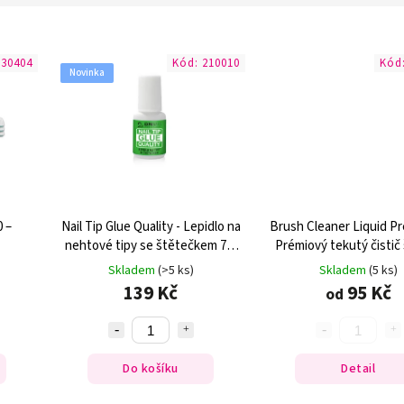
330404
Kód:
210010
Kód
Novinka
0 –
Nail Tip Glue Quality - Lepidlo na
Brush Cleaner Liquid P
nehtové tipy se štětečkem 7,5
Prémiový tekutý čistič
g
Skladem
(>5 ks)
Skladem
(5 ks)
139 Kč
95 Kč
od
Do košíku
Detail