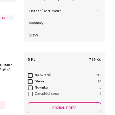
Ostatní sortiment
:
151130
Novinky
Slevy
5
Kč
799
Kč
remium -
 štětců
Na skladě
215
Sleva
10
Novinka
1
Zaváděcí cena
0
ROZBALIT FILTR