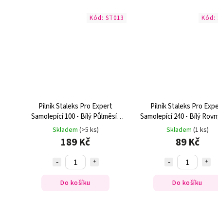
Kód:
ST013
Kód:
Pilník Staleks Pro Expert
Pilník Staleks Pro Exp
Samolepící 100 - Bílý Půlměsíc
Samolepící 240 - Bílý Rovn
(30ks)
(10ks)
Skladem
(>5 ks)
Skladem
(1 ks)
189 Kč
89 Kč
Do košíku
Do košíku