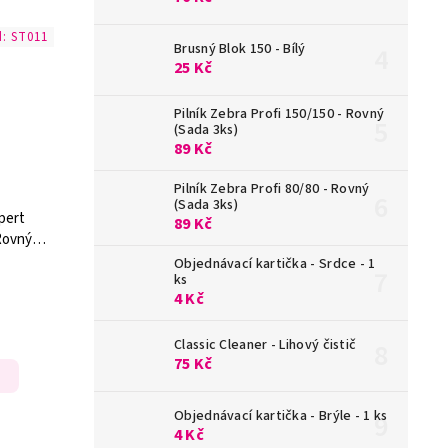
d:
ST011
Brusný Blok 150 - Bílý
25 Kč
Pilník Zebra Profi 150/150 - Rovný
(Sada 3ks)
89 Kč
Pilník Zebra Profi 80/80 - Rovný
(Sada 3ks)
xpert
89 Kč
 Rovný
Objednávací kartička - Srdce - 1
ks
4 Kč
Classic Cleaner - Lihový čistič
75 Kč
Objednávací kartička - Brýle - 1 ks
4 Kč