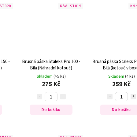
ST020
Kód:
ST019
Kó
 150 -
Brusná páska Staleks Pro 100 -
Brusná páska Staleks Pr
)
Bílá (Náhradní kotouč)
Bílá (kotouč v box
Skladem
(>5 ks)
Skladem
(4 ks)
275 Kč
259 Kč
Do košíku
Do košíku