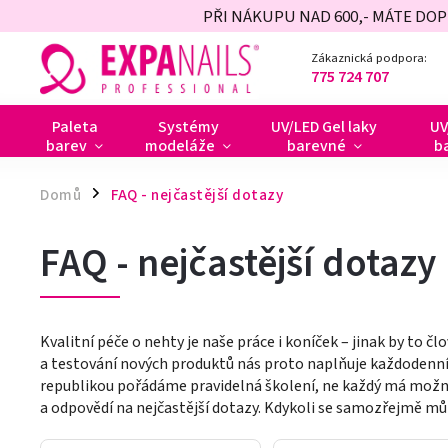
PŘI NÁKUPU NAD 600,- MÁTE DO
Zákaznická podpora:
775 724 707
Paleta
Systémy
UV/LED Gel laky
UV
barev
modeláže
barevné
b
Domů
FAQ - nejčastější dotazy
/
FAQ - nejčastější dotazy
Kvalitní péče o nehty je naše práce i koníček – jinak by to 
a testování nových produktů nás proto naplňuje každodenní
republikou pořádáme pravidelná školení, ne každý má možnos
a odpovědí na nejčastější dotazy. Kdykoli se samozřejmě můž