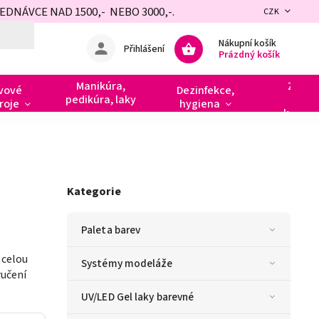
NÁVCE NAD 1500,- NEBO 3000,-.
CZK
Nákupní košík
Přihlášení
Prázdný košík
Manikúra,
Zdobe
vové
Dezinfekce,
pedikúra, laky
razít
roje
hygiena
kamín
Kategorie
Paleta barev
 celou
Systémy modeláže
ručení
UV/LED Gel laky barevné