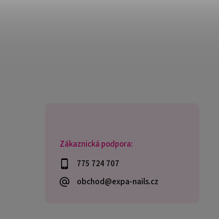
Zákaznická podpora:
775 724 707
obchod@expa-nails.cz