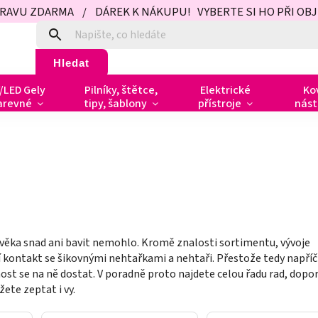
PRAVU ZDARMA / DÁREK K NÁKUPU! VYBERTE SI HO PŘI OBJED
Hledat
/LED Gely
Pilníky, štětce,
Elektrické
Ko
arevné
tipy, šablony
přístroje
nást
člověka snad ani bavit nemohlo. Kromě znalosti sortimentu, vývoje
 kontakt se šikovnými nehtařkami a nehtaři. Přestože tedy napříč
t se na ně dostat. V poradně proto najdete celou řadu rad, dopo
ete zeptat i vy.