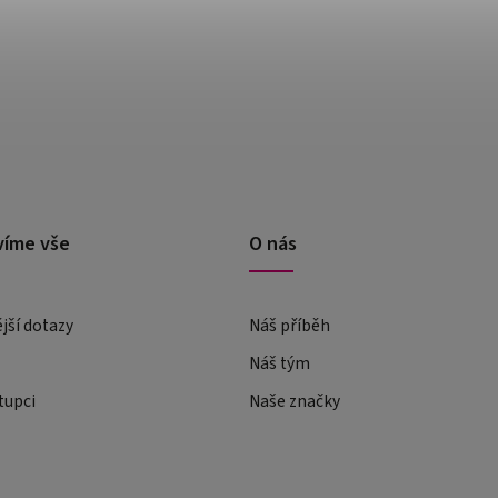
víme vše
O nás
ější dotazy
Náš příběh
Náš tým
tupci
Naše značky