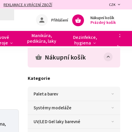
REKLAMACE A VRÁCENÍ ZBOŽÍ
CZK
Nákupní košík
Přihlášení
Prázdný košík
Manikúra,
Zdobe
vové
Dezinfekce,
pedikúra, laky
razít
roje
hygiena
kamín
Nákupní košík
Kategorie
Paleta barev
Systémy modeláže
UV/LED Gel laky barevné
na,