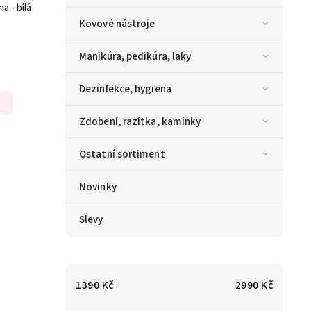
a - bílá
Kovové nástroje
Manikúra, pedikúra, laky
Dezinfekce, hygiena
Zdobení, razítka, kamínky
Ostatní sortiment
Novinky
Slevy
1390
Kč
2990
Kč