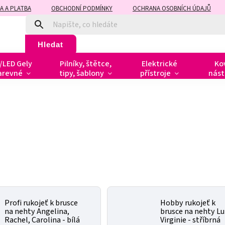
A A PLATBA
OBCHODNÍ PODMÍNKY
OCHRANA OSOBNÍCH ÚDAJŮ
Hledat
/LED Gely
Pilníky, štětce,
Elektrické
Ko
arevné
tipy, šablony
přístroje
nást
Profi rukojeť k brusce
Hobby rukojeť k
na nehty Angelina,
brusce na nehty Lu
Rachel, Carolina - bílá
Virginie - stříbrná