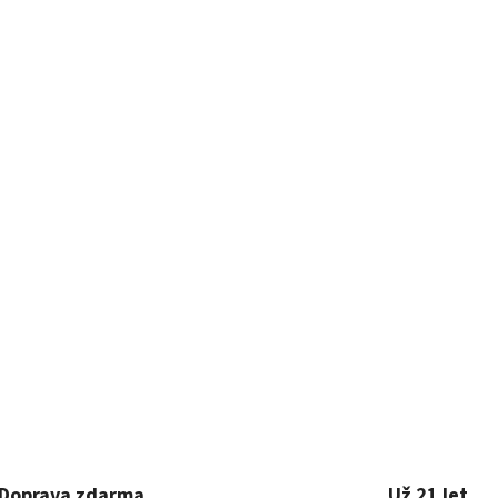
Doprava zdarma
Už 21 let