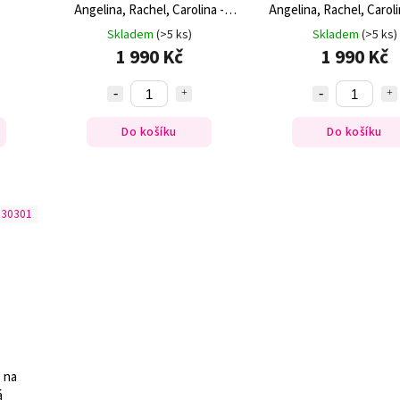
Angelina, Rachel, Carolina -
Angelina, Rachel, Carolin
stříbrná
Skladem
(>5 ks)
Skladem
(>5 ks)
1 990 Kč
1 990 Kč
Do košíku
Do košíku
330301
 na
á