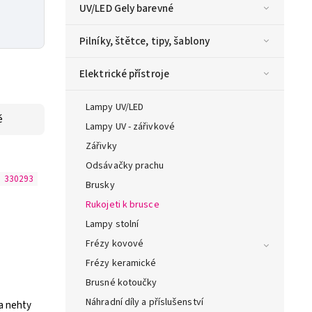
UV/LED Gely barevné
Pilníky, štětce, tipy, šablony
Elektrické přístroje
Lampy UV/LED
ě
Lampy UV - zářivkové
Zářivky
Odsávačky prachu
:
330293
Brusky
Rukojeti k brusce
Lampy stolní
Frézy kovové
Frézy keramické
Brusné kotoučky
Náhradní díly a příslušenství
na nehty