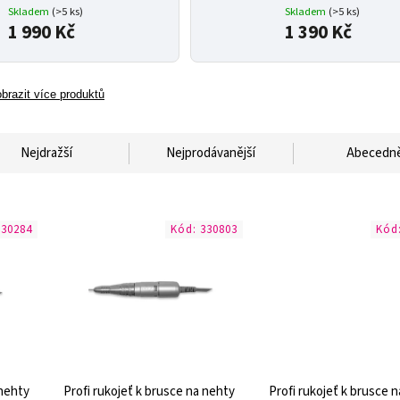
Skladem
(>5 ks)
Skladem
(>5 ks)
1 990 Kč
1 390 Kč
brazit více produktů
Nejdražší
Nejprodávanější
Abecedn
330284
Kód:
330803
Kód
 nehty
Profi rukojeť k brusce na nehty
Profi rukojeť k brusce 