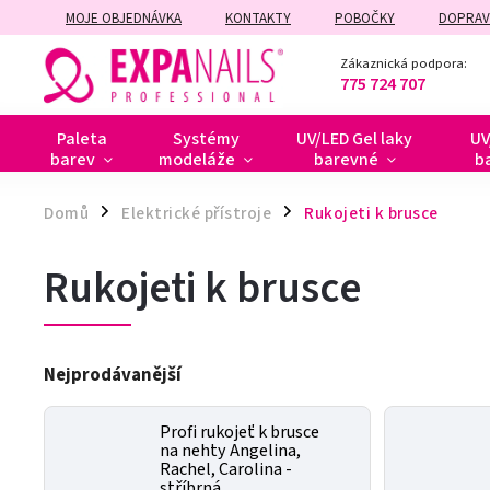
MOJE OBJEDNÁVKA
KONTAKTY
POBOČKY
DOPRAV
ZÁRUČNÍ A POZÁRUČNÍ OPRAVY
Zákaznická podpora:
775 724 707
Paleta
Systémy
UV/LED Gel laky
UV
barev
modeláže
barevné
b
Domů
Elektrické přístroje
Rukojeti k brusce
/
/
Rukojeti k brusce
Nejprodávanější
Profi rukojeť k brusce
na nehty Angelina,
Rachel, Carolina -
stříbrná