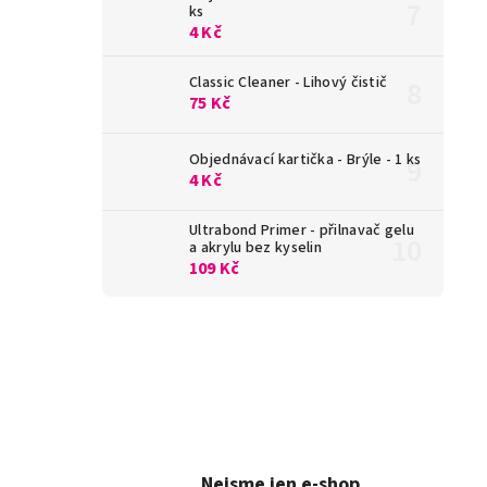
ks
4 Kč
Classic Cleaner - Lihový čistič
75 Kč
Objednávací kartička - Brýle - 1 ks
4 Kč
Ultrabond Primer - přilnavač gelu
a akrylu bez kyselin
109 Kč
Nejsme jen e-shop