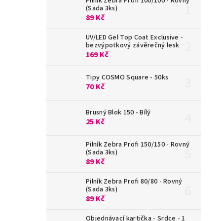
Pilník Zebra Profi 100/100 - Rovný
(Sada 3ks)
89 Kč
UV/LED Gel Top Coat Exclusive -
bezvýpotkový závěrečný lesk
169 Kč
Tipy COSMO Square - 50ks
70 Kč
Brusný Blok 150 - Bílý
25 Kč
Pilník Zebra Profi 150/150 - Rovný
(Sada 3ks)
89 Kč
Pilník Zebra Profi 80/80 - Rovný
(Sada 3ks)
89 Kč
Objednávací kartička - Srdce - 1