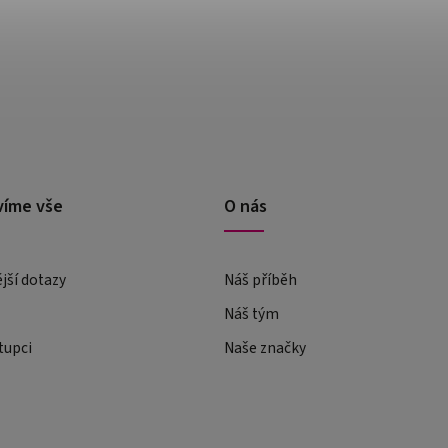
víme vše
O nás
ější dotazy
Náš příběh
Náš tým
tupci
Naše značky