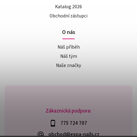
Katalog 2026
Obchodní zástupci
O nás
Náš příběh
Náš tým
Naše značky
Zákaznická podpora:
775 724 707
obchod@expa-nails.cz