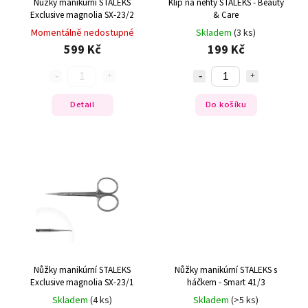
Nůžky manikúrní STALEKS
Klip na nehty STALEKS - Beauty
Exclusive magnolia SX-23/2
& Care
Momentálně nedostupné
Skladem
(3 ks)
599 Kč
199 Kč
Detail
Do košíku
Nůžky manikúrní STALEKS
Nůžky manikúrní STALEKS s
Exclusive magnolia SX-23/1
háčkem - Smart 41/3
Skladem
(4 ks)
Skladem
(>5 ks)