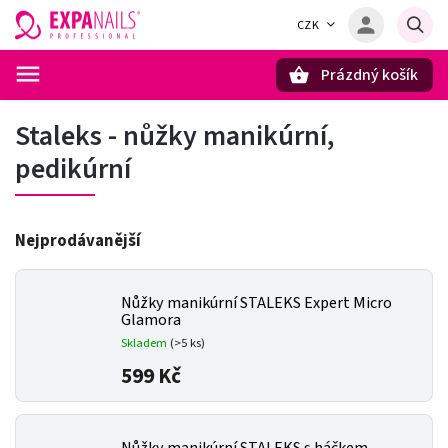
CZK
Prázdný košík
Hledat
Staleks - nůžky manikúrní,
pedikúrní
Nejprodávanější
Nůžky manikúrní STALEKS Expert Micro
Glamora
Skladem
(>5 ks)
599 Kč