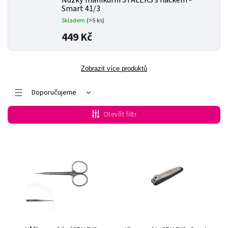
Nůžky manikúrní STALEKS s háčkem -
Smart 41/3
Skladem
(>5 ks)
449 Kč
Zobrazit více produktů
Doporučujeme
Nejlevnější
Otevřít filtr
Nejdražší
Nejprodávanější
Abecedně