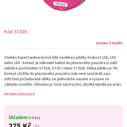
Kód:
ST020
Značka:
STALEKS
Staleks Expert jednorázové bílé navlékací pilníky hrubost 100, 150
nebo 180 - kotouč je náhradní balení do plastového pouzdra (v naší
nabídce pod kódem ST016, ST017 nebo ST018). Délka pilníku je 7m.
Kotouč vložíte do plastového pouzdra (zde není součástí) a po
odtržení požadované délky se jednoduše nasune a vysune ze
základu rovného. Výhodou je čistý nástroj bez zbytků lepidla po práci.
Detailní informace
Skladem
(>5 ks)
275 Kč
/ ks