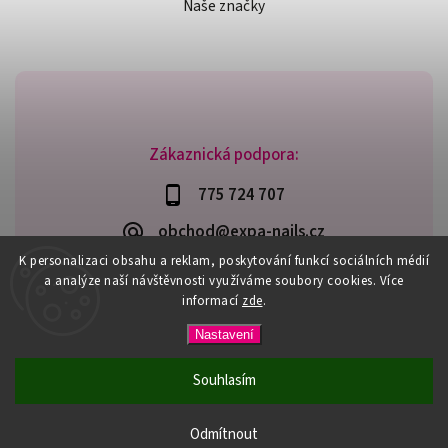
Naše značky
Zákaznická podpora:
775 724 707
obchod@expa-nails.cz
K personalizaci obsahu a reklam, poskytování funkcí sociálních médií
a analýze naší návštěvnosti využíváme soubory cookies. Více
informací
zde
.
Copyright 2026
Expanails.cz
. Všechna práva vyhrazena.
Nastavení
Upravit nastavení cookies
Vytvořil
Shoptet
| Design
Shoptak.cz
Souhlasím
PŘI NÁKUPU NAD 600,- MÁTE DOPRAVU ZDARMA / DÁREK K
NÁKUPU! VYBERTE SI HO PŘI OBJEDNÁVCE NAD 1500,- NEBO
Odmítnout