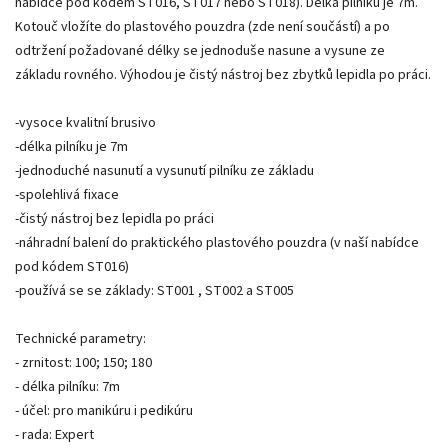
nabídce pod kódem ST016, ST017 nebo ST018). Délka pilníku je 7m.
Kotouč vložíte do plastového pouzdra (zde není součástí) a po
odtržení požadované délky se jednoduše nasune a vysune ze
základu rovného. Výhodou je čistý nástroj bez zbytků lepidla po práci.
-vysoce kvalitní brusivo
-délka pilníku je 7m
-jednoduché nasunutí a vysunutí pilníku ze základu
-spolehlivá fixace
-čistý nástroj bez lepidla po práci
-náhradní balení do praktického plastového pouzdra (v naší nabídce
pod kódem ST016)
-používá se se základy: ST001 , ST002 a ST005
Technické parametry:
- zrnitost: 100; 150; 180
- délka pilníku: 7m
- účel: pro manikúru i pedikúru
- rada: Expert