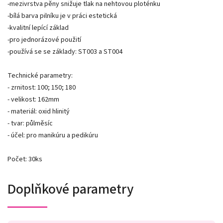
-mezivrstva pěny snižuje tlak na nehtovou ploténku
-bílá barva pilníku je v práci estetická
-kvalitní lepící základ
-pro jednorázové použití
-používá se se základy: ST003 a ST004
Technické parametry:
- zrnitost: 100; 150; 180
- velikost: 162mm
- materiál: oxid hlinitý
- tvar: půlměsíc
- účel: pro manikúru a pedikúru
Počet: 30ks
Doplňkové parametry