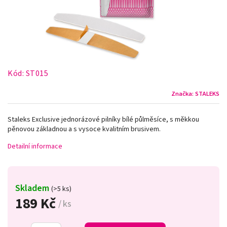
Kód:
ST015
Značka:
STALEKS
Staleks Exclusive jednorázové pilníky bílé půlměsíce, s měkkou
pěnovou základnou a s vysoce kvalitním brusivem.
Detailní informace
Skladem
(>5 ks)
189 Kč
/ ks