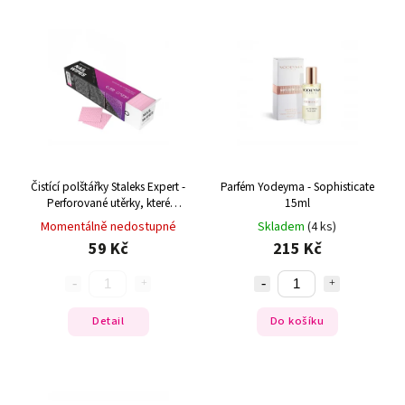
Nejdražší
Nejprodávanější
Abecedně
Čistící polštářky Staleks Expert -
Parfém Yodeyma - Sophisticate
Perforované utěrky, které
15ml
nepouštějí vlákna (400 ks)
Momentálně nedostupné
Skladem
(4 ks)
59 Kč
215 Kč
Detail
Do košíku