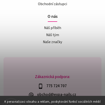
Obchodní zástupci
O nás
Náš příběh
Náš tým
Naše značky
Zákaznická podpora:
775 724 707
obchod@expa-nails.cz
K personalizaci obsahu a reklam, poskytování funkcí sociálních médií