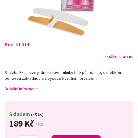
Kód:
ST014
Značka:
STALEKS
Staleks Exclusive jednorázové pilníky bílé půlměsíce, s měkkou
pěnovou základnou a s vysoce kvalitním brusivem.
Detailní informace
Skladem
(>5 ks)
189 Kč
/ ks