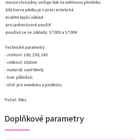
-mezivrstva pěny snižuje tlak na nehtovou ploténku
-bílá barva pilníku je v práci estetická
-kvalitní lepící základ
-pro jednorázové použití
-používá se se základy: ST003 a ST004
Technické parametry:
- zrnitost: 100; 150; 180
- velikost: 162mm
- materiál: oxid hlinitý
- tvar: půlměsíc
- účel: pro manikúru a pedikúru
Počet: 30ks
Doplňkové parametry