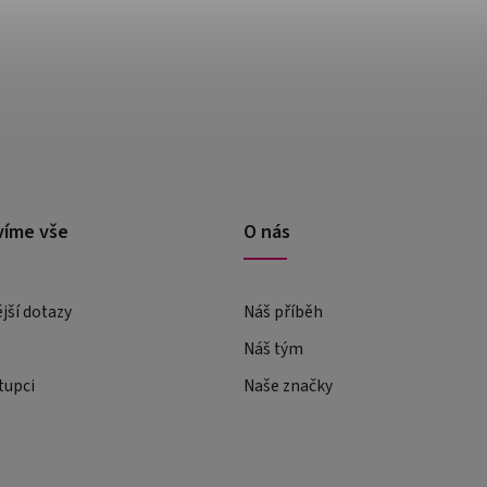
víme vše
O nás
ější dotazy
Náš příběh
Náš tým
tupci
Naše značky