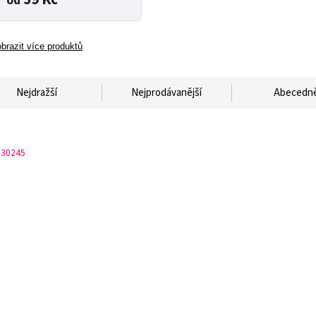
od
brazit více produktů
Nejdražší
Nejprodávanější
Abecedn
330245