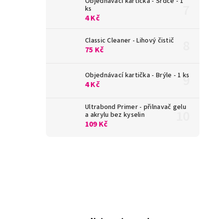
Objednávací kartička - Srdce - 1
ks
4 Kč
Classic Cleaner - Lihový čistič
75 Kč
Objednávací kartička - Brýle - 1 ks
4 Kč
Ultrabond Primer - přilnavač gelu
a akrylu bez kyselin
109 Kč