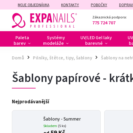
MOJE OBJEDNÁVKA
KONTAKTY
POBOČKY
DOPRAV
ZÁRUČNÍ A POZÁRUČNÍ OPRAVY
Zákaznická podpora:
775 724 707
Paleta
Systémy
UV/LED Gel laky
UV
barev
modeláže
barevné
b
Domů
Pilníky, štětce, tipy, šablony
Šablony na neh
/
/
Šablony papírové - krát
Nejprodávanější
Šablony - Summer
Skladem
(5 ks)
59 Kč