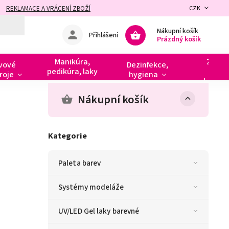
REKLAMACE A VRÁCENÍ ZBOŽÍ
CZK
Nákupní košík
Přihlášení
Prázdný košík
Manikúra,
Zdobe
vové
Dezinfekce,
pedikúra, laky
razít
roje
hygiena
kamín
Nákupní košík
Kategorie
Paleta barev
Systémy modeláže
UV/LED Gel laky barevné