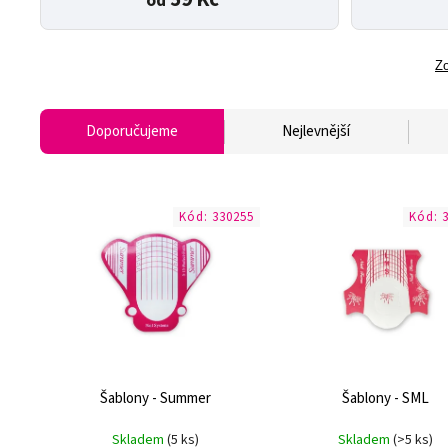
od
Zo
Doporučujeme
Nejlevnější
Kód:
330255
Kód:
Šablony - Summer
Šablony - SML
Skladem
(5 ks)
Skladem
(>5 ks)