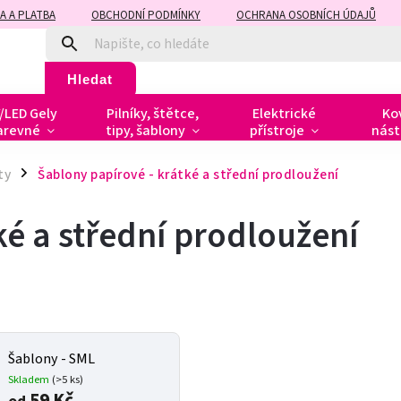
A A PLATBA
OBCHODNÍ PODMÍNKY
OCHRANA OSOBNÍCH ÚDAJŮ
Hledat
/LED Gely
Pilníky, štětce,
Elektrické
Ko
arevné
tipy, šablony
přístroje
nást
ty
Šablony papírové - krátké a střední prodloužení
/
ké a střední prodloužení
Šablony - SML
Skladem
(>5 ks)
59 Kč