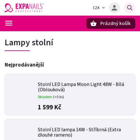
CZK
Prázdný košík
Hledat
Lampy stolní
Nejprodávanější
Stolní LED Lampa Moon Light 48W - Bílá
(Oblouková)
Skladem
(>5 ks)
1 599 Kč
Stolní LED lampa 14W - Stříbrná (Extra
dlouhé rameno)