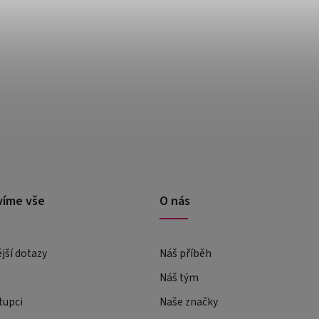
víme vše
O nás
ější dotazy
Náš příběh
Náš tým
tupci
Naše značky