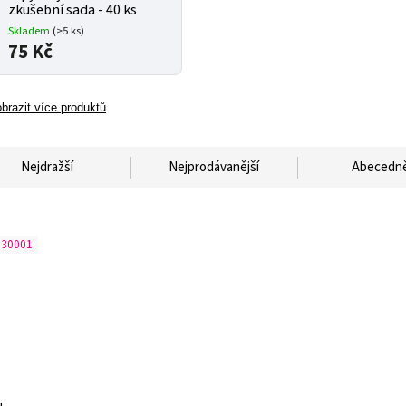
zkušební sada - 40 ks
Skladem
(>5 ks)
75 Kč
brazit více produktů
Nejdražší
Nejprodávanější
Abecedn
130001