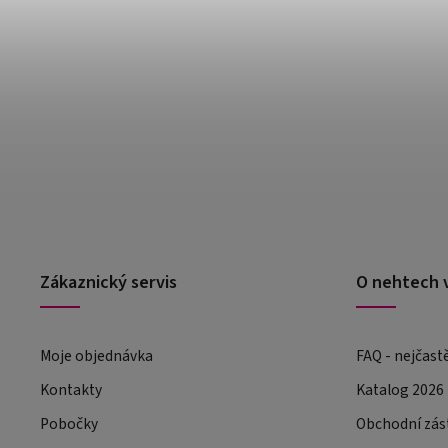
Zákaznický servis
O nehtech 
Moje objednávka
FAQ - nejčast
Kontakty
Katalog 2026
Pobočky
Obchodní zás