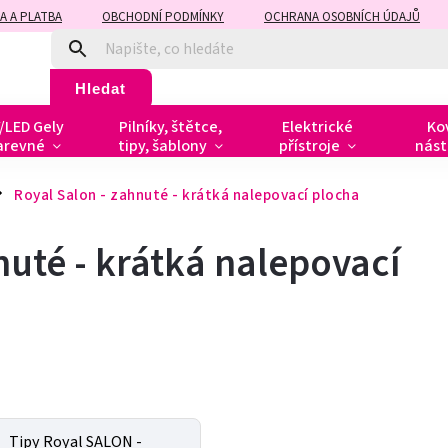
A A PLATBA
OBCHODNÍ PODMÍNKY
OCHRANA OSOBNÍCH ÚDAJŮ
Hledat
/LED Gely
Pilníky, štětce,
Elektrické
Ko
arevné
tipy, šablony
přístroje
nást
Royal Salon - zahnuté - krátká nalepovací plocha
nuté - krátká nalepovací
Tipy Royal SALON -