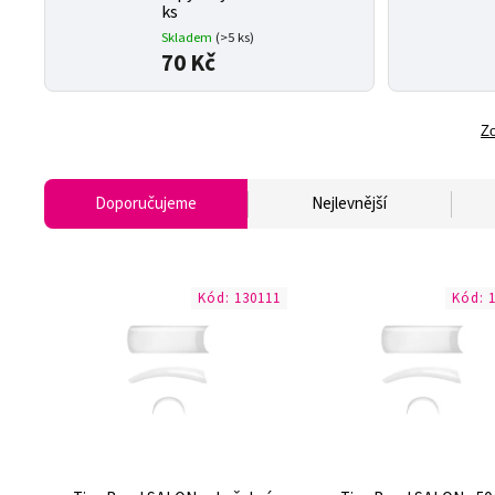
ks
Skladem
(>5 ks)
70 Kč
Zo
Doporučujeme
Nejlevnější
Kód:
130111
Kód: