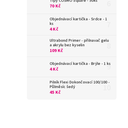
Tipy COSMO Square - 50ks
70 Kč
Objednávací kartička - Srdce - 1
ks
4 Kč
Ultrabond Primer - přilnavač gelu
a akrylu bez kyselin
109 Kč
Objednávací kartička - Brýle - 1 ks
4 Kč
Pilník Flexi Dokončovací 100/100 -
Půlměsíc šedý
45 Kč