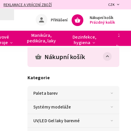
REKLAMACE A VRÁCENÍ ZBOŽÍ
CZK
Nákupní košík
Přihlášení
Prázdný košík
Manikúra,
Zdobe
vové
Dezinfekce,
pedikúra, laky
razít
roje
hygiena
kamín
Nákupní košík
Kategorie
Paleta barev
Systémy modeláže
UV/LED Gel laky barevné