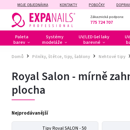
MOJE OBJEDNÁVKA
KONTAKTY
POBOČKY
DOPRAV
ZÁRUČNÍ A POZÁRUČNÍ OPRAVY
Zákaznická podpora:
775 724 707
Paleta
Systémy
UV/LED Gel laky
UV
barev
modeláže
barevné
b
Domů
Pilníky, štětce, tipy, šablony
Nehtové tipy
/
/
/
Royal Salon - mírně zah
plocha
Nejprodávanější
Tipy Royal SALON - 50