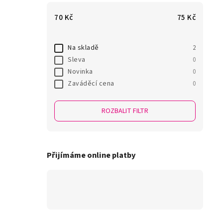
70
Kč
75
Kč
Na skladě
2
Sleva
0
Novinka
0
Zaváděcí cena
0
ROZBALIT FILTR
Přijímáme online platby