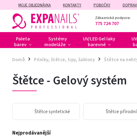
MOJE OBJEDNÁVKA
KONTAKTY
POBOČKY
DOPRAV
ZÁRUČNÍ A POZÁRUČNÍ OPRAVY
Zákaznická podpora:
775 724 707
Paleta
Systémy
UV/LED Gel laky
UV
barev
modeláže
barevné
b
Domů
Pilníky, štětce, tipy, šablony
Štětce na neht
/
/
Štětce - Gelový systém
Štětce syntetické
Štětce přírodní
Nejprodávanější