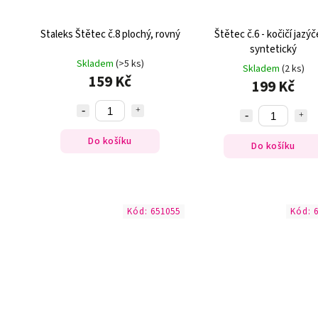
Staleks Štětec č.8 plochý, rovný
Štětec č.6 - kočičí jazýč
syntetický
Skladem
(>5 ks)
Skladem
(2 ks)
159 Kč
199 Kč
Do košíku
Do košíku
Kód:
651055
Kód: