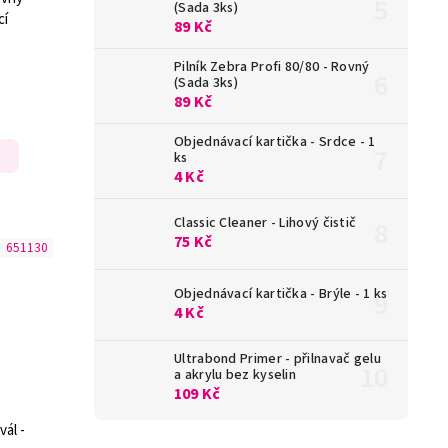
(Sada 3ks)
cí
89 Kč
Pilník Zebra Profi 80/80 - Rovný
(Sada 3ks)
89 Kč
Objednávací kartička - Srdce - 1
ks
4 Kč
Classic Cleaner - Lihový čistič
75 Kč
:
651130
Objednávací kartička - Brýle - 1 ks
4 Kč
Ultrabond Primer - přilnavač gelu
a akrylu bez kyselin
109 Kč
vál -