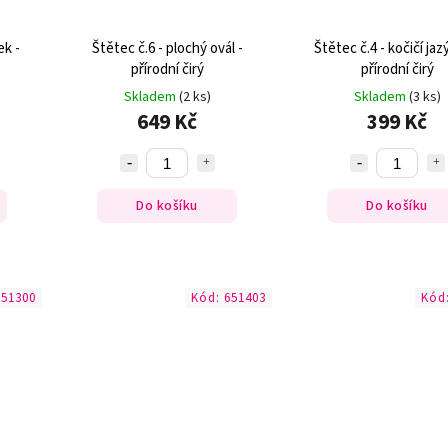
ek -
Štětec č.6 - plochý ovál -
Štětec č.4 - kočičí jaz
přírodní čirý
přírodní čirý
Skladem
(2 ks)
Skladem
(3 ks)
649 Kč
399 Kč
Do košíku
Do košíku
651300
Kód:
651403
Kód