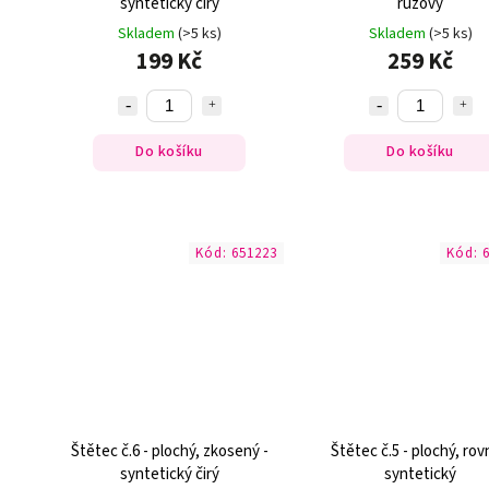
syntetický čirý
růžový
Skladem
(>5 ks)
Skladem
(>5 ks)
199 Kč
259 Kč
Do košíku
Do košíku
Kód:
651223
Kód:
Štětec č.6 - plochý, zkosený -
Štětec č.5 - plochý, rov
syntetický čirý
syntetický