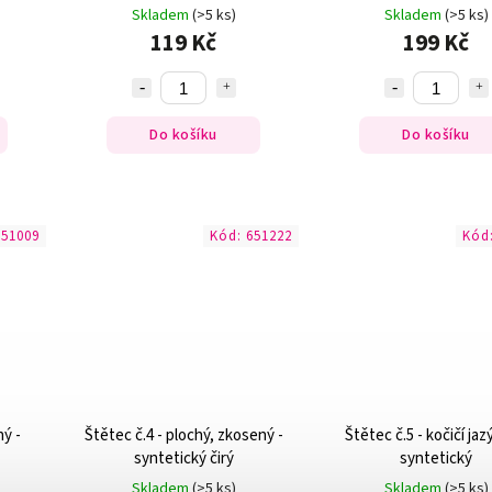
Skladem
(>5 ks)
Skladem
(>5 ks)
119 Kč
199 Kč
Do košíku
Do košíku
651009
Kód:
651222
Kód
ný -
Štětec č.4 - plochý, zkosený -
Štětec č.5 - kočičí jaz
syntetický čirý
syntetický
Skladem
(>5 ks)
Skladem
(>5 ks)