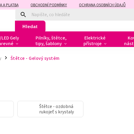
A A PLATBA
OBCHODNÍ PODMÍNKY
OCHRANA OSOBNÍCH ÚDAJŮ
Hledat
/LED Gely
Pilníky, štětce,
Elektrické
Ko
arevné
tipy, šablony
přístroje
nást
y
Štětce - Gelový systém
/
Štětce - ozdobná
rukojeť s krystaly