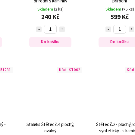
přírodní s kamínky
přírodní
Skladem
(2 ks)
Skladem
(>5 ks)
240 Kč
599 Kč
Do košíku
Do košíku
651231
Kód:
ST062
Kód
ný -
Staleks Štětec č.4 plochý,
Štětec č.2 - plochý,r
oválný
syntetický - s kamí