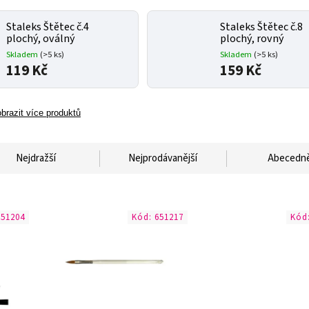
Staleks Štětec č.4
Staleks Štětec č.8
plochý, oválný
plochý, rovný
Skladem
(>5 ks)
Skladem
(>5 ks)
119 Kč
159 Kč
brazit více produktů
Nejdražší
Nejprodávanější
Abecedn
651204
Kód:
651217
Kód