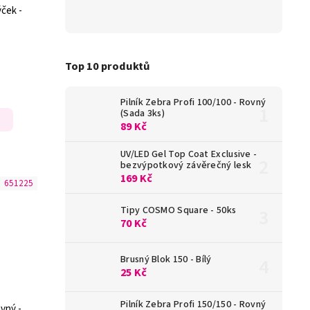
ýček -
Top 10 produktů
Pilník Zebra Profi 100/100 - Rovný
(Sada 3ks)
89 Kč
UV/LED Gel Top Coat Exclusive -
bezvýpotkový závěrečný lesk
169 Kč
:
651225
Tipy COSMO Square - 50ks
70 Kč
Brusný Blok 150 - Bílý
25 Kč
Pilník Zebra Profi 150/150 - Rovný
ovný -