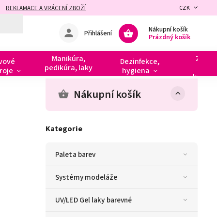
REKLAMACE A VRÁCENÍ ZBOŽÍ
CZK
Nákupní košík
Přihlášení
Prázdný košík
Manikúra,
Zdobe
vové
Dezinfekce,
pedikúra, laky
razít
roje
hygiena
kamín
Nákupní košík
Kategorie
Paleta barev
Systémy modeláže
UV/LED Gel laky barevné