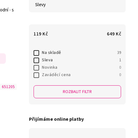
Slevy
odní - s
119
Kč
649
Kč
Na skladě
39
Sleva
1
Novinka
0
Zaváděcí cena
0
:
651205
ROZBALIT FILTR
Přijímáme online platby