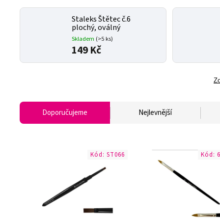
Staleks Štětec č.6
plochý, oválný
Skladem
(>5 ks)
149 Kč
Zo
Doporučujeme
Nejlevnější
Kód:
ST066
Kód: