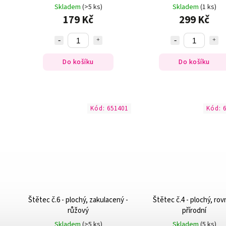
Skladem
(>5 ks)
Skladem
(1 ks)
179 Kč
299 Kč
Do košíku
Do košíku
Kód:
651401
Kód:
Štětec č.6 - plochý, zakulacený -
Štětec č.4 - plochý, rov
růžový
přírodní
Skladem
(>5 ks)
Skladem
(5 ks)