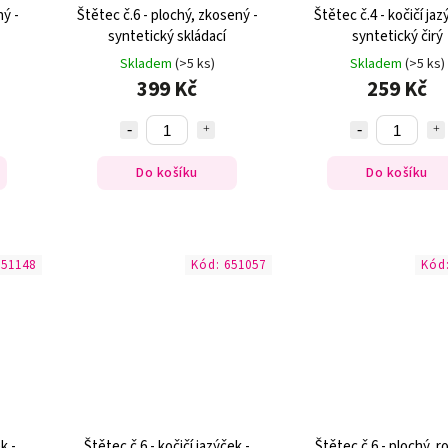
ný -
Štětec č.6 - plochý, zkosený -
Štětec č.4 - kočičí jaz
syntetický skládací
syntetický čirý
Skladem
(>5 ks)
Skladem
(>5 ks)
399 Kč
259 Kč
Do košíku
Do košíku
651148
Kód:
651057
Kód
k -
Štětec č.6 - kočičí jazýček -
Štětec č.6 - plochý, r