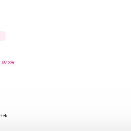
:
651229
ýček -