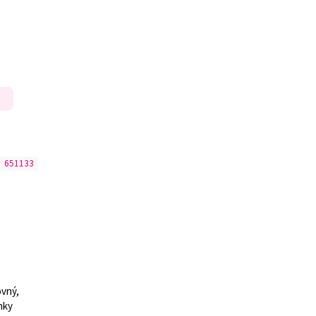
:
651133
ovný,
nky