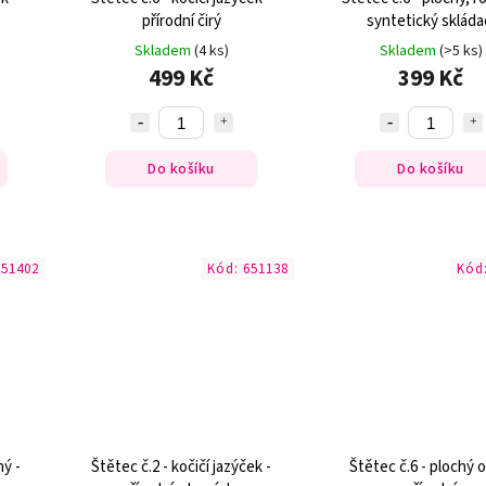
přírodní čirý
syntetický skláda
Skladem
(4 ks)
Skladem
(>5 ks)
499 Kč
399 Kč
Do košíku
Do košíku
651402
Kód:
651138
Kód
ný -
Štětec č.2 - kočičí jazýček -
Štětec č.6 - plochý o