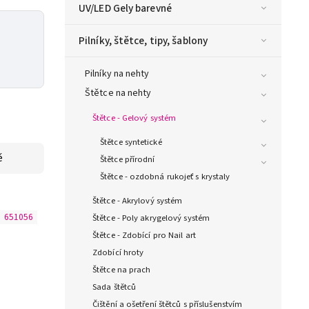
UV/LED Gely barevné
Pilníky, štětce, tipy, šablony
Pilníky na nehty
Štětce na nehty
Štětce - Gelový systém
Štětce syntetické
ě
Štětce přírodní
Štětce - ozdobná rukojeť s krystaly
Štětce - Akrylový systém
:
651056
Štětce - Poly akrygelový systém
Štětce - Zdobící pro Nail art
Zdobící hroty
Štětce na prach
Sada štětců
Čištění a ošetření štětců s příslušenstvím