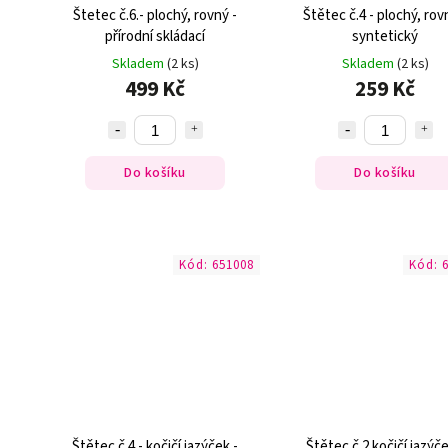
Štetec č.6.- plochý, rovný -
Štětec č.4 - plochý, rov
přírodní skládací
syntetický
Skladem
(2 ks)
Skladem
(2 ks)
499 Kč
259 Kč
Do košíku
Do košíku
Kód:
651008
Kód:
Štětec č.4 - kočičí jazýček -
Štětec č.2 kočičí jazýče