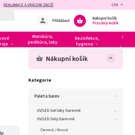
REKLAMACE A VRÁCENÍ ZBOŽÍ
CZK
Nákupní košík
Přihlášení
Prázdný košík
Manikúra,
Zdobe
vové
Dezinfekce,
pedikúra, laky
razít
roje
hygiena
kamín
Nákupní košík
Kategorie
Paleta barev
UV/LED Gel laky barevné
UV/LED Gely barevné
Červená / Vínová
Up