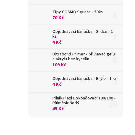
Tipy COSMO Square - 50ks
70 Kč
Objednávací kartička - Srdce - 1
ks
4 Kč
Ultrabond Primer - přilnavač gelu
a akrylu bez kyselin
109 Kč
Objednávací kartička - Brýle - 1 ks
4 Kč
Pilník Flexi Dokončovací 100/100 -
Půlměsíc šedý
45 Kč