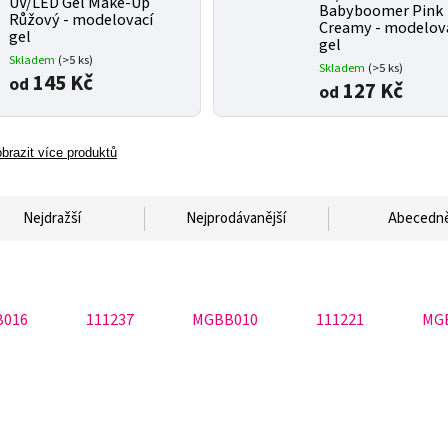
UV/LED Gel Make-Up
Babyboomer Pink
Růžový - modelovací
Creamy - modelov
gel
gel
Skladem
(>5 ks)
Skladem
(>5 ks)
145 Kč
od
127 Kč
od
brazit více produktů
Nejdražší
Nejprodávanější
Abecedn
016
111237
MGBB010
111221
MG