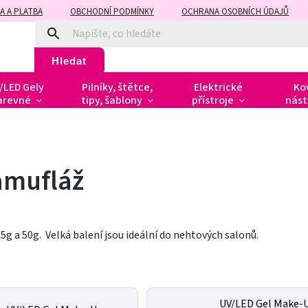
A A PLATBA
OBCHODNÍ PODMÍNKY
OCHRANA OSOBNÍCH ÚDAJŮ
Hledat
/LED Gely
Pilníky, štětce,
Elektrické
Ko
arevné
tipy, šablony
přístroje
nást
amufláž
15g a 50g. Velká balení jsou ideální do nehtových salonů.
UV/LED Gel Make-