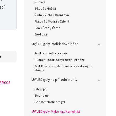
Růžová
ací
Tělová / Hnědá
Žlutá / Zlatá / Oranžová
Fialová / Modrá / Zelená
Bílá / Šedá / Černá
Efektová
UV/LED gely Podkladové báze
Podkladové báze - čiré
ě
Rubber - podkladové flexibilní báze
Soft Fiber - podkladové báze se skelnými
vlákny
UV/LED gely na přírodní nehty
BB004
Fiber gel
Strong gel
Booster elasticare gel
UV/LED gely Make-up/Kamufláž