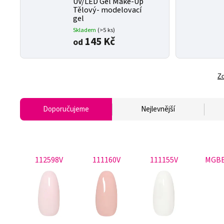
UV/LED Gel Make-Up
Tělový- modelovací
gel
Skladem
(>5 ks)
145 Kč
od
Zo
Doporučujeme
Nejlevnější
112598V
111160V
111155V
MGBB