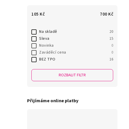
105
Kč
700
Kč
Na skladě
20
Sleva
15
Novinka
0
Zaváděcí cena
0
BEZ TPO
16
ROZBALIT FILTR
Přijímáme online platby