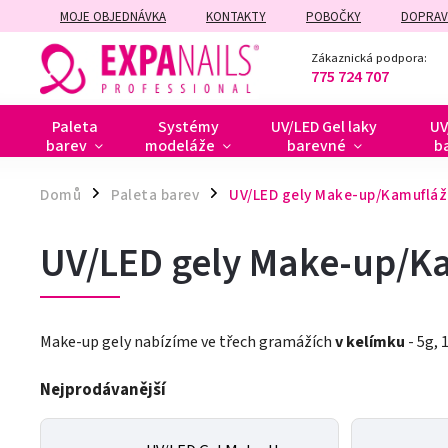
MOJE OBJEDNÁVKA
KONTAKTY
POBOČKY
DOPRAV
ZÁRUČNÍ A POZÁRUČNÍ OPRAVY
Zákaznická podpora:
775 724 707
Paleta
Systémy
UV/LED Gel laky
UV
barev
modeláže
barevné
b
Domů
Paleta barev
UV/LED gely Make-up/Kamufláž
/
/
UV/LED gely Make-up/K
Make-up gely nabízíme ve třech gramážích
v kelímku
- 5g, 
Nejprodávanější