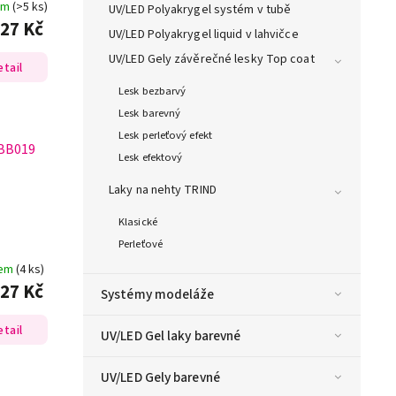
em
(>5 ks)
UV/LED Polyakrygel systém v tubě
27 Kč
UV/LED Polyakrygel liquid v lahvičce
UV/LED Gely závěrečné lesky Top coat
etail
Lesk bezbarvý
Lesk barevný
Lesk perleťový efekt
BB019
Lesk efektový
Laky na nehty TRIND
Klasické
Perleťové
dem
(4 ks)
27 Kč
Systémy modeláže
etail
UV/LED Gel laky barevné
UV/LED Gely barevné