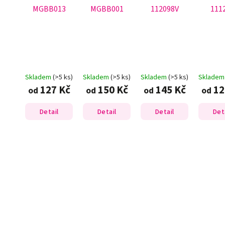
MGBB013
MGBB001
112098V
111
Skladem
(>5 ks)
Skladem
(>5 ks)
Skladem
(>5 ks)
Sklade
127 Kč
150 Kč
145 Kč
12
od
od
od
od
Detail
Detail
Detail
Det