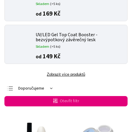
Skladem
(>5 ks)
169 Kč
od
UV/LED Gel Top Coat Booster -
bezvýpotkový závěrečný lesk
Skladem
(>5 ks)
149 Kč
od
Zobrazit více produktů
Doporučujeme
Nejlevnější
Otevřít filtr
Nejdražší
Nejprodávanější
Abecedně