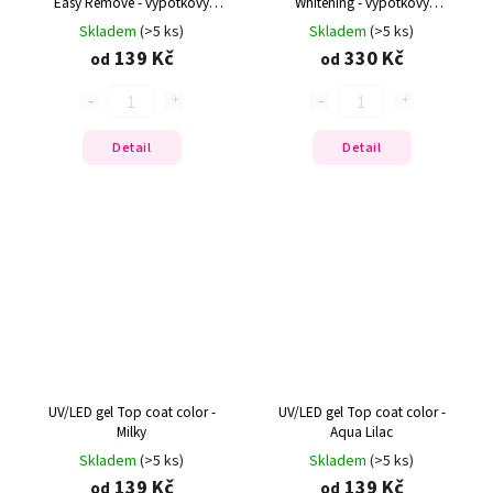
Easy Remove - výpotkový
Whitening - výpotkový
závěrečný lesk
závěrečný lesk
Skladem
(>5 ks)
Skladem
(>5 ks)
139 Kč
330 Kč
od
od
Detail
Detail
UV/LED gel Top coat color -
UV/LED gel Top coat color -
Milky
Aqua Lilac
Skladem
(>5 ks)
Skladem
(>5 ks)
139 Kč
139 Kč
od
od