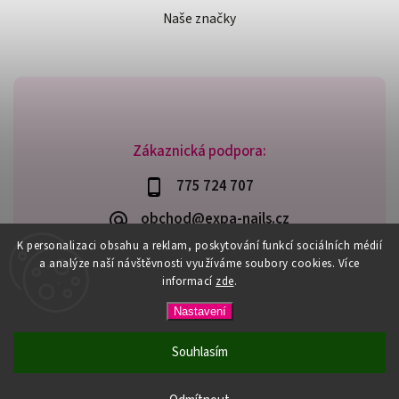
Naše značky
Zákaznická podpora:
775 724 707
obchod@expa-nails.cz
K personalizaci obsahu a reklam, poskytování funkcí sociálních médií
a analýze naší návštěvnosti využíváme soubory cookies. Více
informací
zde
.
Copyright 2026
Expanails.cz
. Všechna práva vyhrazena.
Nastavení
Upravit nastavení cookies
Vytvořil
Shoptet
| Design
Shoptak.cz
Souhlasím
PŘI NÁKUPU NAD 600,- MÁTE DOPRAVU ZDARMA / DÁREK K
NÁKUPU! VYBERTE SI HO PŘI OBJEDNÁVCE NAD 1500,- NEBO