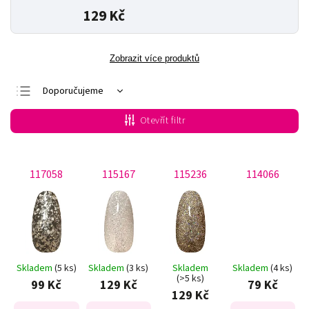
129 Kč
Zobrazit více produktů
Doporučujeme
Nejlevnější
Otevřít filtr
Nejdražší
Nejprodávanější
117058
115167
115236
114066
Abecedně
Skladem
(5 ks)
Skladem
(3 ks)
Skladem
Skladem
(4 ks)
(>5 ks)
99 Kč
129 Kč
79 Kč
129 Kč