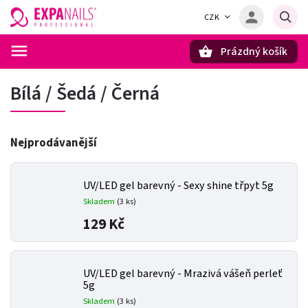
CZK
Prázdný košík
Hledat
Bílá / Šedá / Černá
Nejprodávanější
UV/LED gel barevný - Sexy shine třpyt 5g
Skladem
(3 ks)
129 Kč
UV/LED gel barevný - Mrazivá vášeň perleť
5g
Skladem
(3 ks)